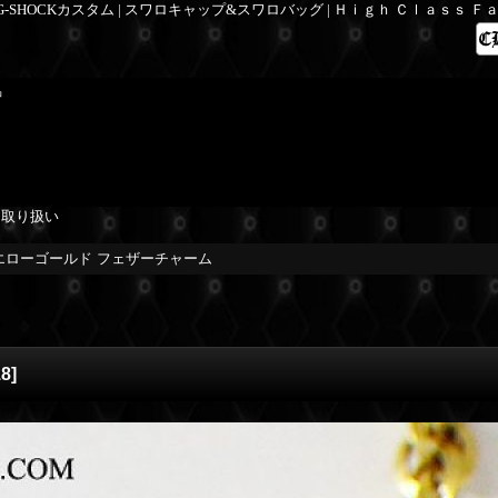
 G-SHOCKカスタム | スワロキャップ&スワロバッグ | Ｈｉｇｈ Ｃｌａｓｓ 
品
を取り扱い
イエローゴールド フェザーチャーム
18
]