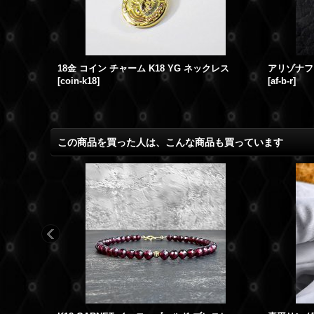
-k18
]
18金 コイン チャーム K18 YG ネックレス
[
coin-k18
]
[
af-b-r
]
この商品を買った人は、こんな商品も買っています