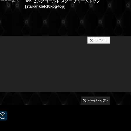
エローゴールド
18K ピンクゴールド スター チャームトップ
[
star-anklet-18kpg-top
]
[
k18yg-Go
107,300円
リセット
ページトップへ