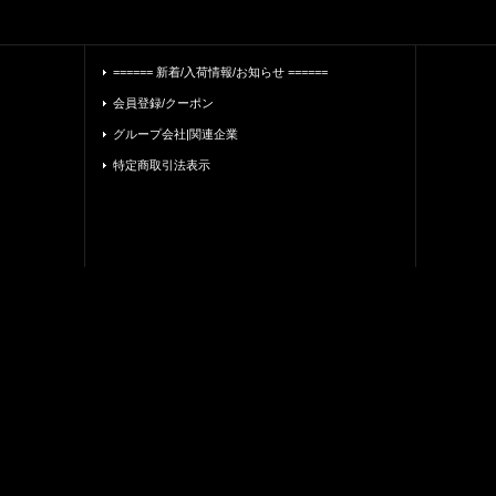
====== 新着/入荷情報/お知らせ ======
会員登録/クーポン
グループ会社|関連企業
特定商取引法表示