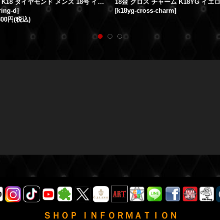
喜平リング K18 ダイヤモンド メンズ 18号 イエローゴールド
18金 クロス チャーム K18YG イ
ring-d
]
[
k18yg-cross-charm
]
800円
(税込)
ＳＨＯＰ ＩＮＦＯＲＭＡＴＩＯＮ