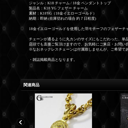
ジャンル：K18 チャーム / 18金 ペンダントトップ
製品名：K18 YG
フェザー
チャーム
素材：K18YG（18金イエローゴールド）
納期：即納 (在庫切れの場合 約７日程度)
18金イエローゴールドを使用した羽モチーフのフェザーチ
チェーンが通るように丸カンのサイズにもこだわった、単品
店頭でも直接ご覧頂けますので、お気軽にご来店・お問い合
※なおネックレスチェーンは付属致しませんが、ご希望で
・雑誌掲載商品となります。
関連商品