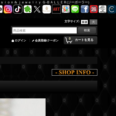
Ｆａｓｉｏｎ & ｊｅｗｅｌｒｙ Ｇ-ＢＡＬＬＥＲ(ジーボーラー)
文字サイズ
:
0
カートを見る
ログイン
会員登録/クーポン