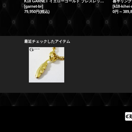
K18 GARNET イエローゴールド ブレスレット 天然ガーネット
[
garnet-br
]
[
k18-kihei-
79,950円
(税込)
0円
～
389,
最近チェックしたアイテム