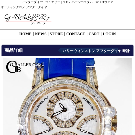
アフターダイヤ | ジュエリー | クロムハーツカスタム | スワロウェア
オーシャンクロノ アフターダイヤ
HOME
|
NEWS
|
STORE
|
CONTACT
|
CART
|
LOGIN
商品詳細
ハリーウィンストン アフターダイヤ 時計