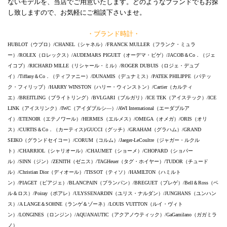
ないモデルを、当店でご用意いたします。どのようなブランドでもお探
し致しますので、お気軽にご相談下さいませ。
・ブランド時計・
HUBLOT（ウブロ）/CHANEL（シャネル）/FRANCK MULLER（フランク・ミュラ
ー）/ROLEX（ロレックス）/AUDEMARS PIGUET（オーデマ・ピゲ）/JACOB＆Co．（ジェ
イコブ）/RICHARD MILLE（リシャール・ミル）/ROGER DUBUIS（ロジェ・デュブ
イ）/Tiffany＆Co．（ティファニー）/DUNAMIS（デュナミス）/PATEK PHILIPPE（パテッ
ク・フィリップ）/HARRY WINSTON（ハリー・ウィンストン）/Cartier（カルティ
エ）/BREITLING（ブライトリング）/BVLGARI（ブルガリ）/ICE TEK（アイステック）/ICE
LINK（アイスリンク）/IWC（アイダブルシ―）/AWI International（エーダブルア
イ）/ETENOIR（エテノワール）/HERMES（エルメス）/OMEGA（オメガ）/ORIS（オリ
ス）/CURTIS＆Co．（カーティス)/GUCCI（グッチ）/GRAHAM（グラハム）/GRAND
SEIKO（グランドセイコー）/CORUM（コルム）/Jaeger-LeCoultre（ジャガー・ルクル
ト）/CHARRIOL（シャリオール）/CHAUMET（ショーメ）/CHOPARD（ショパー
ル）/SINN（ジン）/ZENITH（ゼニス）/TAGHeuer（タグ・ホイヤー）/TUDOR（チュード
ル）/Christian Dior（ディオール）/TISSOT（ティソ）/HAMILTON（ハミルト
ン）/PIAGET（ピアジェ）/BLANCPAIN（ブランパン）/BREGUET（ブレゲ）/Bell＆Ross（ベ
ル＆ロス）/Poiray（ポアレ）/ULYSSENARDIN（ユリス・ナルダン）/JUNGHANS（ユンハン
ス）/A LANGE＆SOHNE（ランゲ＆ゾーネ）/LOUIS VUITTON（ルイ・ヴィト
ン）/LONGINES（ロンジン）/AQUANAUTIC（アクアノウティック）/GaGamilano（ガガミラ
ノ）