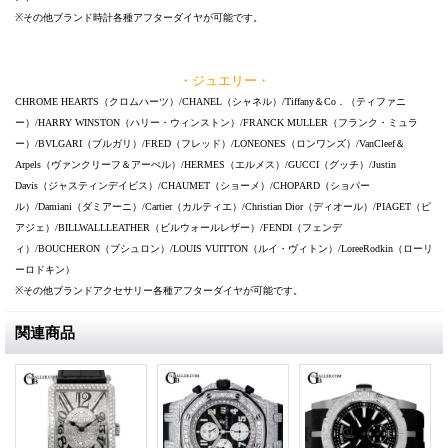
※その他ブランド時計各種アフターダイヤが可能です。
・ジュエリー・
CHROME HEARTS（クロムハーツ）/CHANEL（シャネル）/Tiffany＆Co．（ティファニ
ー）/HARRY WINSTON（ハリー・ウィンストン）/FRANCK MULLER（フランク・ミュラ
ー）/BVLGARI（ブルガリ）/FRED（フレッド）/LONEONES（ロンワンズ）/VanCleef＆
Arpels（ヴァンクリーフ＆アーぺル）/HERMES（エルメス）/GUCCI（グッチ）/Justin
Davis（ジャスティンデイビス）/CHAUMET（ショーメ）/CHOPARD（ショパー
ル）/Damiani（ダミアーニ）/Cartier（カルティエ）/Christian Dior（ディオール）/PIAGET（ピ
アジェ）/BILLWALLLEATHER（ビルウォールレザー）/FENDI（フェンデ
ィ）/BOUCHERON（ブシュロン）/LOUIS VUITTON（ルイ・ヴィトン）/LoreeRodkin（ローリ
ーロドキン）
※その他ブランドアクセサリー各種アフターダイヤが可能です。
関連商品