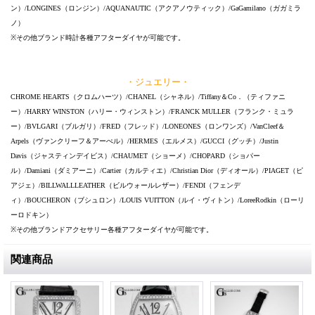
ン）/LONGINES（ロンジン）/AQUANAUTIC（アクアノウティック）/GaGamilano（ガガミラ
ノ）
※その他ブランド時計各種アフターダイヤが可能です。
・ジュエリー・
CHROME HEARTS（クロムハーツ）/CHANEL（シャネル）/Tiffany＆Co．（ティファニ
ー）/HARRY WINSTON（ハリー・ウィンストン）/FRANCK MULLER（フランク・ミュラ
ー）/BVLGARI（ブルガリ）/FRED（フレッド）/LONEONES（ロンワンズ）/VanCleef＆
Arpels（ヴァンクリーフ＆アーぺル）/HERMES（エルメス）/GUCCI（グッチ）/Justin
Davis（ジャスティンデイビス）/CHAUMET（ショーメ）/CHOPARD（ショパー
ル）/Damiani（ダミアーニ）/Cartier（カルティエ）/Christian Dior（ディオール）/PIAGET（ピ
アジェ）/BILLWALLLEATHER（ビルウォールレザー）/FENDI（フェンデ
ィ）/BOUCHERON（ブシュロン）/LOUIS VUITTON（ルイ・ヴィトン）/LoreeRodkin（ローリ
ーロドキン）
※その他ブランドアクセサリー各種アフターダイヤが可能です。
関連商品