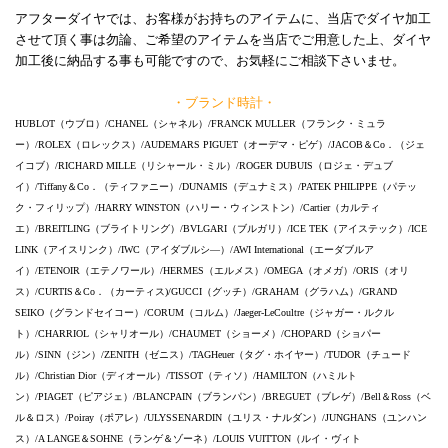
アフターダイヤでは、お客様がお持ちのアイテムに、当店でダイヤ加工
させて頂く事は勿論、ご希望のアイテムを当店でご用意した上、ダイヤ
加工後に納品する事も可能ですので、お気軽にご相談下さいませ。
・ブランド時計・
HUBLOT（ウブロ）/CHANEL（シャネル）/FRANCK MULLER（フランク・ミュラ
ー）/ROLEX（ロレックス）/AUDEMARS PIGUET（オーデマ・ピゲ）/JACOB＆Co．（ジェ
イコブ）/RICHARD MILLE（リシャール・ミル）/ROGER DUBUIS（ロジェ・デュブ
イ）/Tiffany＆Co．（ティファニー）/DUNAMIS（デュナミス）/PATEK PHILIPPE（パテッ
ク・フィリップ）/HARRY WINSTON（ハリー・ウィンストン）/Cartier（カルティ
エ）/BREITLING（ブライトリング）/BVLGARI（ブルガリ）/ICE TEK（アイステック）/ICE
LINK（アイスリンク）/IWC（アイダブルシ―）/AWI International（エーダブルア
イ）/ETENOIR（エテノワール）/HERMES（エルメス）/OMEGA（オメガ）/ORIS（オリ
ス）/CURTIS＆Co．（カーティス)/GUCCI（グッチ）/GRAHAM（グラハム）/GRAND
SEIKO（グランドセイコー）/CORUM（コルム）/Jaeger-LeCoultre（ジャガー・ルクル
ト）/CHARRIOL（シャリオール）/CHAUMET（ショーメ）/CHOPARD（ショパー
ル）/SINN（ジン）/ZENITH（ゼニス）/TAGHeuer（タグ・ホイヤー）/TUDOR（チュード
ル）/Christian Dior（ディオール）/TISSOT（ティソ）/HAMILTON（ハミルト
ン）/PIAGET（ピアジェ）/BLANCPAIN（ブランパン）/BREGUET（ブレゲ）/Bell＆Ross（ベ
ル＆ロス）/Poiray（ポアレ）/ULYSSENARDIN（ユリス・ナルダン）/JUNGHANS（ユンハン
ス）/A LANGE＆SOHNE（ランゲ＆ゾーネ）/LOUIS VUITTON（ルイ・ヴィト