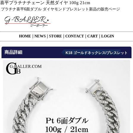
喜平プラチナチェーン 天然ダイヤ 100g 21cm
プラチナ喜平6面ダブル ダイヤモンドブレスレット新品の販売ページ
HOME
|
NEWS
|
STORE
|
CONTACT
|
CART
|
LOGIN
商品詳細
K18 ゴールドネックレス/ブレスレット