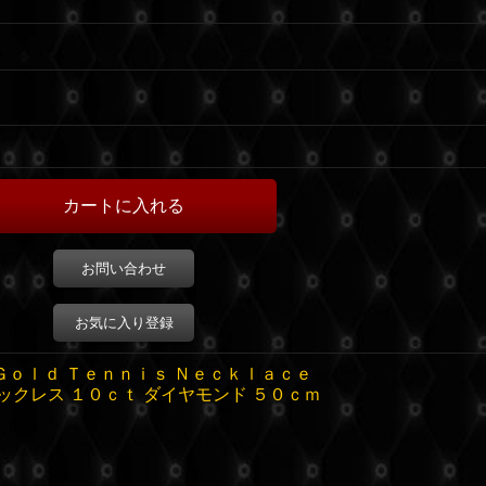
お問い合わせ
お気に入り登録
Ｇｏｌｄ Ｔｅｎｎｉｓ Ｎｅｃｋｌａｃｅ
ックレス １０ｃｔ ダイヤモンド ５０ｃｍ