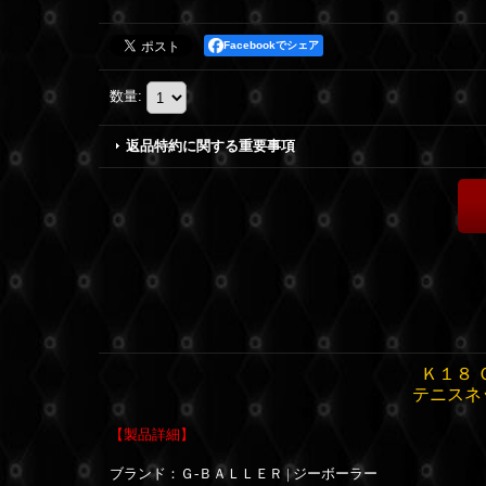
Facebookでシェア
数量
:
返品特約に関する重要事項
Ｋ１８ 
テニスネ
【製品詳細】
ブランド：Ｇ-ＢＡＬＬＥＲ | ジーボーラー