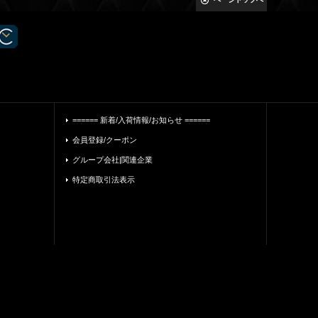
====== 新着/入荷情報/お知らせ ======
会員登録/クーポン
グループ会社|関連企業
特定商取引法表示