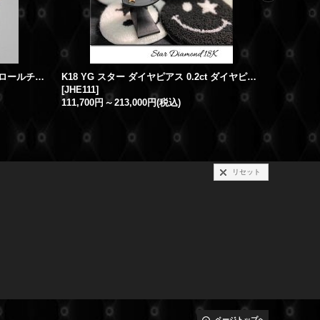
【新品】K18YG ゴールド 20インチ ロールチェーン ネックレス 全長50.5cm 幅2mm
K18 YG スター ダイヤピアス 0.2ct ダイヤピアス 18金 天然ダイヤ スタッドピアス
[
JHE111
]
[
k18-menz
111,700円
～
213,000円
(税込)
リセット
ページトップへ