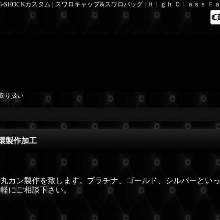
 G-SHOCKカスタム | スワロキャップ&スワロバッグ | Ｈｉｇｈ Ｃｌａｓｓ 
取り扱い
環製作加工
の丸カン製作を致します。プラチナ、ゴールド、シルバーとい
気軽にご相談下さい。