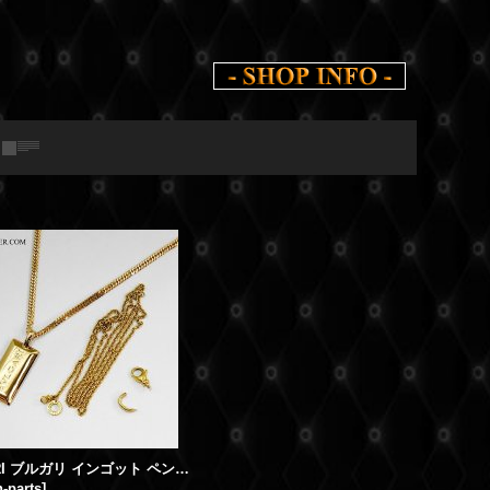
BVLGARI ブルガリ インゴット ペンダント K18 バチカン製作 喜平6面ダブルネックレス用
h-parts
]