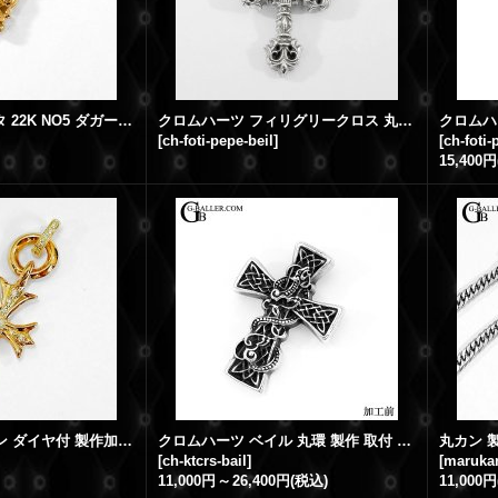
クロムハーツカスタ 22K NO5 ダガーチャーム 丸カン 製作取付
クロムハーツ フィリグリークロス 丸カン ベイル 製作 レザーブレード取り外し
[
ch-foti-pepe-beil
]
[
ch-foti-
15,400円
K18ゴールド 丸カン ダイヤ付 製作加工 クロムハーツ 22K タイニーCHクロス用
クロムハーツ ベイル 丸環 製作 取付 ケルティッククロス ペンダント
[
ch-ktcrs-bail
]
[
marukan
11,000円
～
26,400円
(税込)
11,000円