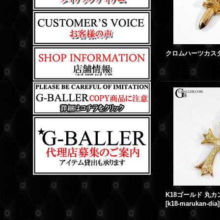
[
k18-marukan-dia
]