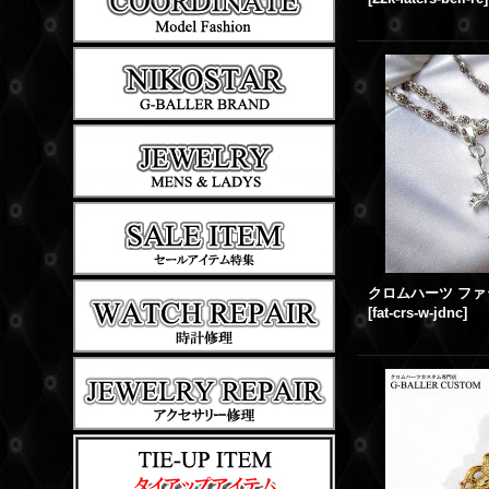
[
fat-crs-w-jdnc
]