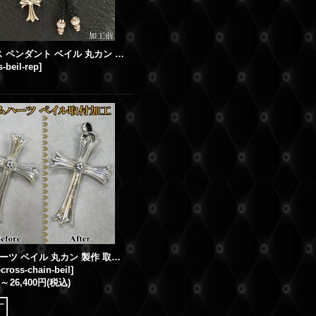
CHクロス ペンダント ベイル 丸カン 取付加工 新品仕上げ 燻し
s-beil-rep
]
クロムハーツ ベイル 丸カン 製作 取付加工 クロスペンダント
ecross-chain-beil
]
～
26,400円
(税込)