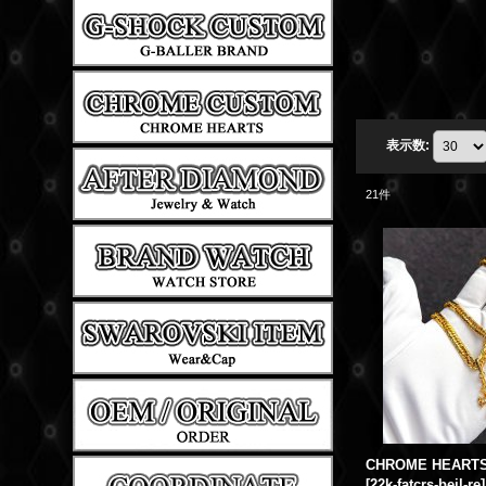
表示数
:
21
件
[
22k-fatcrs-beil-re
]