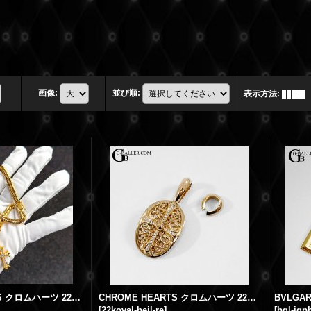
画像
:
並び順
:
表示方法
:
CHROME HEARTS クロムハーツ 22K タイニー ファットクロス パヴェダイヤモンド 丸カン ベイル 製作取付 カスタム
CHROME HEARTS クロムハーツ 22K クラシック オーバル ペンダント 丸カン ベイル 製作取付 カスタム
[
22koval-beil-re
]
[
bgl-igp