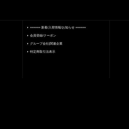
====== 新着/入荷情報/お知らせ ======
会員登録/クーポン
グループ会社|関連企業
特定商取引法表示