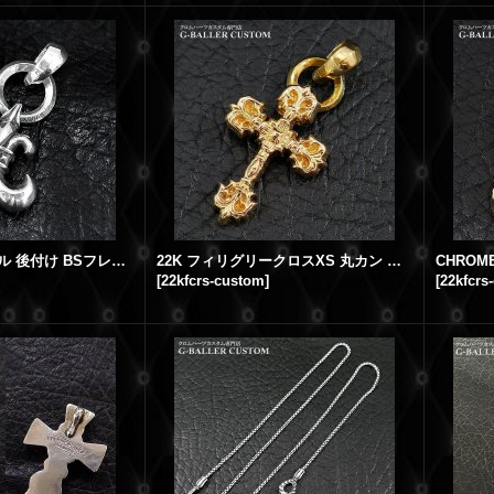
クロムハーツ ベイル 後付け BSフレア ネックレス ペンダント ベイル加工
22K フィリグリークロスXS 丸カン ベイル 製作取付カスタム
[
22kfcrs-custom
]
[
22kfcrs