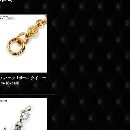
22K クロムハーツ 1ボール タイニーCHクロス チャーム用 K18ゴールド 丸カン 製作取付
crs-18kbail
]