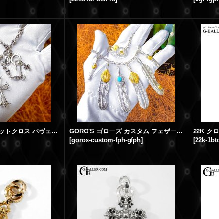
クロムハーツ ファットクロス パヴェダイヤ用 丸環 ベイル製作 w ジャスティンデイビス ネックレス
GORO'S ゴローズ カスタム フェザー ネックレス 上金フェザー ターコイズ 重ね付け 固定
[
goros-custom-fph-gfph
]
[
22k-1bt