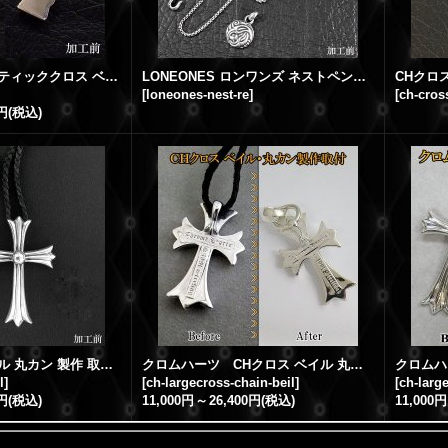
クロムハーツ ケルティッククロス ベイル 丸カン 製作
LONEONES ロンワンズ ネストペンダント 丸環加工
[
loneones-nest-re
]
[
ch-cros
0円
(税込)
ラージクロス ベイル 丸カン 製作 取付加工
クロムハーツ CHクロス ベイル 丸環 製作 取付加工
l
]
[
ch-largecross-chain-beil
]
[
ch-larg
0円
(税込)
11,000円
～
26,400円
(税込)
11,000円