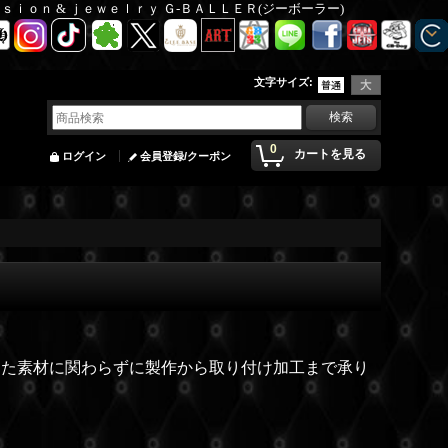
Ｆａｓｉｏｎ & ｊｅｗｅｌｒｙ Ｇ-ＢＡＬＬＥＲ(ジーボーラー)
文字サイズ
:
0
カートを見る
ログイン
会員登録/クーポン
った素材に関わらずに製作から取り付け加工まで承り