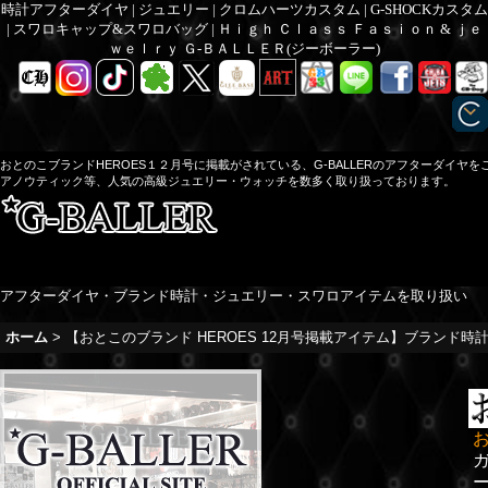
時計アフターダイヤ | ジュエリー | クロムハーツカスタム | G-SHOCKカスタム
| スワロキャップ&スワロバッグ | Ｈｉｇｈ Ｃｌａｓｓ Ｆａｓｉｏｎ & ｊｅ
ｗｅｌｒｙ Ｇ-ＢＡＬＬＥＲ(ジーボーラー)
おとのこブランドHEROES１２月号に掲載がされている、G-BALLERのアフターダイ
アノウティック等、人気の高級ジュエリー・ウォッチを数多く取り扱っております。
アフターダイヤ・ブランド時計・ジュエリー・スワロアイテムを取り扱い
ホーム
>
【おとこのブランド HEROES 12月号掲載アイテム】ブランド
お