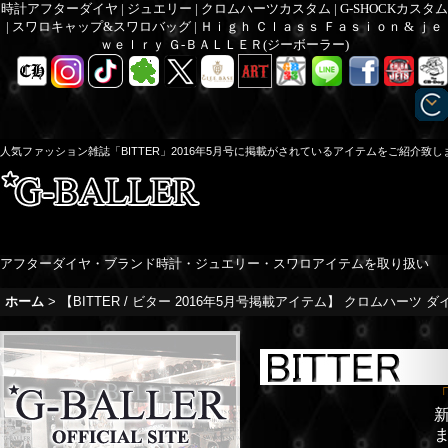
時計アフターダイヤ | ジュエリー | クロムハーツカスタム | G-SHOCKカスタム
| スワロキャップ&スワロバッグ | Ｈｉｇｈ Ｃｌａｓｓ Ｆａｓｉｏｎ & ｊｅ
ｗｅｌｒｙ Ｇ-ＢＡＬＬＥＲ(ジーボーラー)
人気ファッション雑誌「BITTER」2016年5月号に掲載がされているアイテムをご紹介致し
アフターダイヤ・ブランド時計・ジュエリー・スワロアイテムを取り扱い
ホーム
>
【BITTER / ビター 2016年5月号掲載アイテム】 クロムハーツ
「