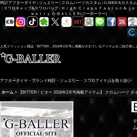
時計アフターダイヤ | ジュエリー | クロムハーツカスタム | G-SHOCKカスタム
| スワロキャップ&スワロバッグ | Ｈｉｇｈ Ｃｌａｓｓ Ｆａｓｉｏｎ & ｊｅ
ｗｅｌｒｙ Ｇ-ＢＡＬＬＥＲ(ジーボーラー)
人気ファッション雑誌「BITTER」2016年2月号に掲載がされているアイテムをご紹介致し
アフターダイヤ・ブランド時計・ジュエリー・スワロアイテムを取り扱い
ホーム
>
【BITTER / ビター 2016年2月号掲載アイテム】 クロムハーツ ダ
「