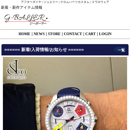
アフターダイヤ | ジュエリー | クロムハーツカスタム | スワロウェア
新着・新作アイテム情報
HOME
|
NEWS
|
STORE
|
CONTACT
|
CART
|
LOGIN
====== 新着/入荷情報/お知らせ ======
一覧