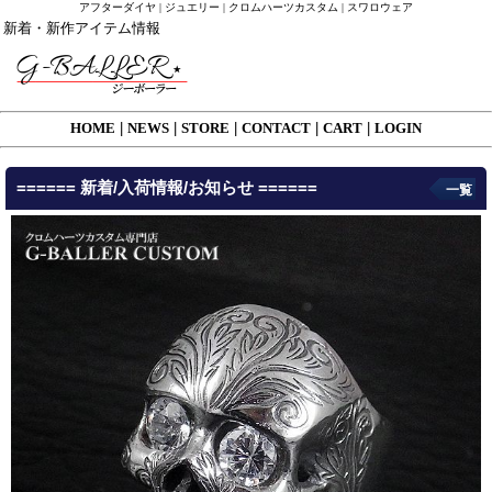
アフターダイヤ | ジュエリー | クロムハーツカスタム | スワロウェア
新着・新作アイテム情報
HOME
|
NEWS
|
STORE
|
CONTACT
|
CART
|
LOGIN
====== 新着/入荷情報/お知らせ ======
一覧