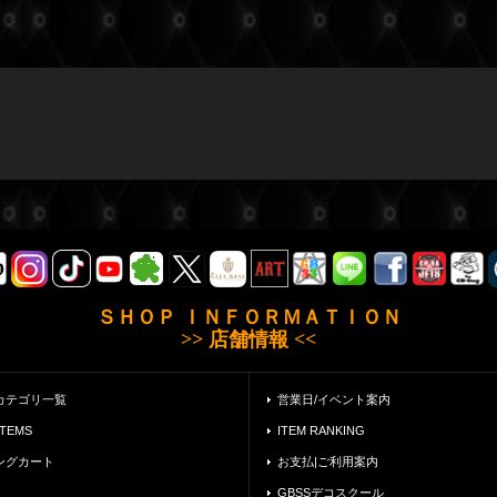
ＳＨＯＰ ＩＮＦＯＲＭＡＴＩＯＮ
>> 店舗情報 <<
カテゴリ一覧
営業日/イベント案内
ITEMS
ITEM RANKING
ングカート
お支払|ご利用案内
GBSSデコスクール