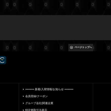
ページトップへ
====== 新着/入荷情報/お知らせ ======
会員登録/クーポン
グループ会社|関連企業
特定商取引法表示