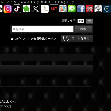
Ｆａｓｉｏｎ & ｊｅｗｅｌｒｙ Ｇ-ＢＡＬＬＥＲ(ジーボーラー)
文字サイズ
:
0
カートを見る
ログイン
会員登録/クーポン
ALLERへ。
ムです!!