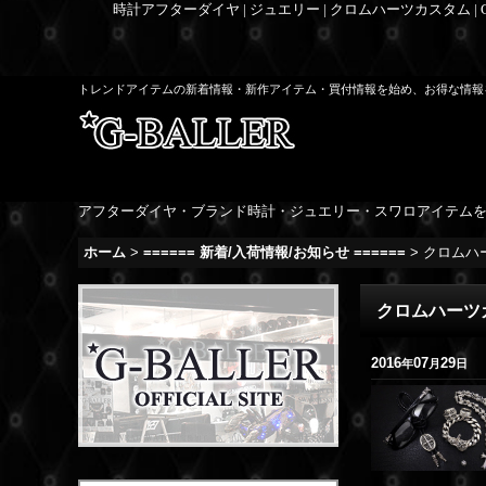
時計アフターダイヤ | ジュエリー | クロムハーツカスタム |
トレンドアイテムの新着情報・新作アイテム・買付情報を始め、お得な情報
アフターダイヤ・ブランド時計・ジュエリー・スワロアイテム
ホーム
>
====== 新着/入荷情報/お知らせ ======
>
クロムハー
クロムハーツカ
2016
07
29
年
月
日