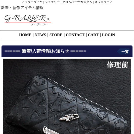
アフターダイヤ | ジュエリー | クロムハーツカスタム | スワロウェア
新着・新作アイテム情報
HOME
|
NEWS
|
STORE
|
CONTACT
|
CART
|
LOGIN
====== 新着/入荷情報/お知らせ ======
一覧