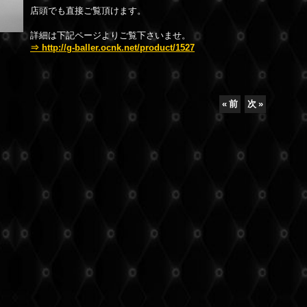
店頭でも直接ご覧頂けます。
詳細は下記ページよりご覧下さいませ。
⇒ http://g-baller.ocnk.net/product/1527
«
前
次
»