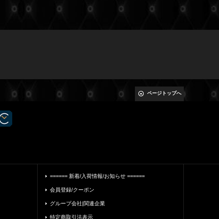
ページトップへ
====== 新着/入荷情報/お知らせ ======
会員登録/クーポン
グループ会社|関連企業
特定商取引法表示