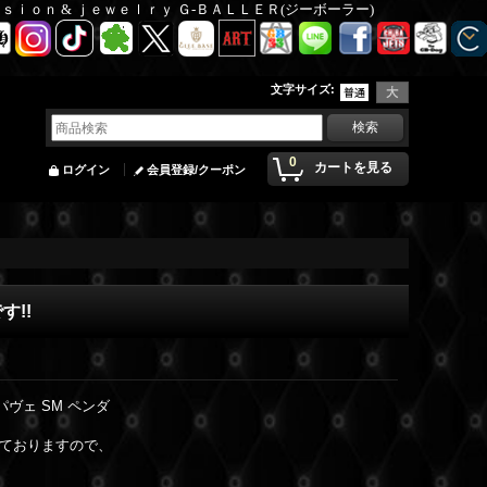
Ｆａｓｉｏｎ & ｊｅｗｅｌｒｙ Ｇ-ＢＡＬＬＥＲ(ジーボーラー)
文字サイズ
:
0
カートを見る
ログイン
会員登録/クーポン
す!!
パヴェ SM ペンダ
ておりますので、