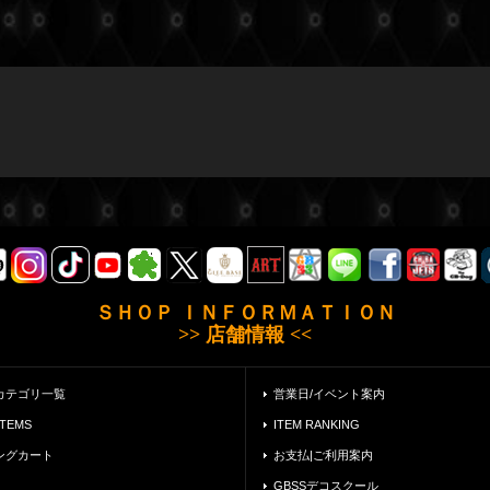
ＳＨＯＰ ＩＮＦＯＲＭＡＴＩＯＮ
>> 店舗情報 <<
カテゴリ一覧
営業日/イベント案内
ITEMS
ITEM RANKING
ングカート
お支払|ご利用案内
GBSSデコスクール