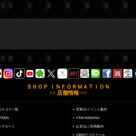
ＳＨＯＰ ＩＮＦＯＲＭＡＴＩＯＮ
>> 店舗情報 <<
カテゴリ一覧
営業日/イベント案内
ITEMS
ITEM RANKING
ングカート
お支払|ご利用案内
GBSSデコスクール