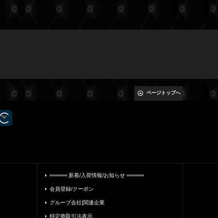
ページトップへ
====== 新着/入荷情報/お知らせ ======
会員登録/クーポン
グループ会社|関連企業
特定商取引法表示