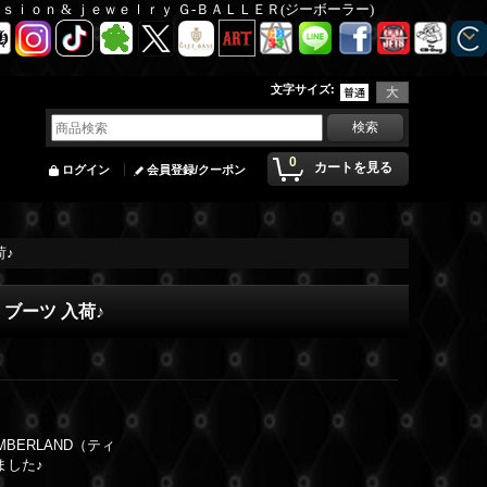
Ｆａｓｉｏｎ & ｊｅｗｅｌｒｙ Ｇ-ＢＡＬＬＥＲ(ジーボーラー)
文字サイズ
:
0
カートを見る
ログイン
会員登録/クーポン
荷♪
）ブーツ 入荷♪
BERLAND（ティ
ました♪