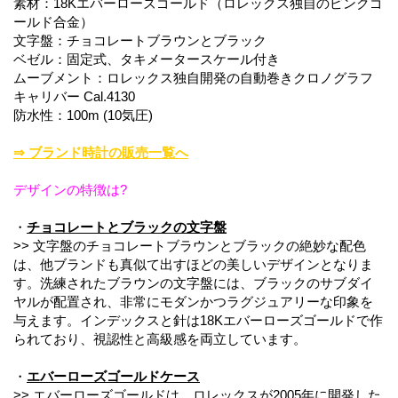
素材：18Kエバーローズゴールド（ロレックス独自のピンクゴ
ールド合金）
文字盤：チョコレートブラウンとブラック
ベゼル：固定式、タキメータースケール付き
ムーブメント：ロレックス独自開発の自動巻きクロノグラフ
キャリバー Cal.4130
防水性：100m (10気圧)
⇒ ブランド時計の販売一覧へ
デザインの特徴は?
・
チョコレートとブラックの文字盤
>> 文字盤のチョコレートブラウンとブラックの絶妙な配色
は、他ブランドも真似て出すほどの美しいデザインとなりま
す。洗練されたブラウンの文字盤には、ブラックのサブダイ
ヤルが配置され、非常にモダンかつラグジュアリーな印象を
与えます。インデックスと針は18Kエバーローズゴールドで作
られており、視認性と高級感を両立しています。
・
エバーローズゴールドケース
>> エバーローズゴールドは、ロレックスが2005年に開発した