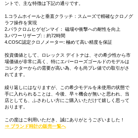
ントで、主な特徴は下記の通りです。
1.コラムホイールと垂直クラッチ：スムーズで精確なクロノグ
ラフ操作を実現
2.パラクロムヒゲゼンマイ： 磁場や衝撃への耐性を向上
3.パワーリザーブ:：約72時間
4.COSC認定クロノメーター: 極めて高い精度を保証
投資価値として、ロレックス デイトナは、その希少性から市
場価値が非常に高く、特にエバーローズゴールドのモデルは
コレクターからの需要が高い為、今も尚プレ値での取引がさ
れてます。
繰り返しにはなりますが、この希少モデルを未使用の状態で
手に入れられることは、今後、早々機会が無いと思われ、当
店としても、ふさわしい方にご購入いただけて嬉しく思って
おります。
この度はご利用いただき、誠にありがとうございました！
⇒ ブランド時計の販売一覧へ