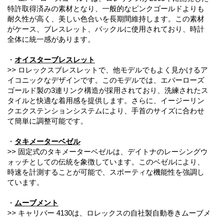
特許取得済みの素材となり、一般的なピンクゴールドよりも
耐久性が高く、美しい色合いを長期間維持します。この素材
がケース、ブレスレット、バックルに使用されており、時計
全体に統一感があります。
・
オイスターブレスレット
>> ロレックスブレスレットで、他モデルでもよく見かけるア
イコニックなデザインです。このモデルでは、エバーローズ
ゴールド製の3連リンク構造が採用されており、洗練されたス
タイルと快適な着用感を提供します。さらに、イージーリン
クエクステンションシステムにより、手首のサイズに合わせ
て簡単に調整可能です。
・
タキメーターベゼル
>> 固定式のタキメーターベゼルは、デイトナのレーシングウ
ォッチとしての伝統を象徴しています。このベゼルにより、
時速を計測することが可能で、スポーティな機能性を強調し
ています。
・
ムーブメント
>> キャリバー 4130は、ロレックスの自社製自動巻きムーブメ