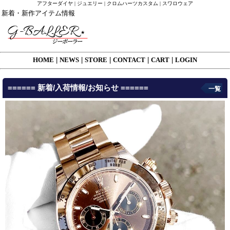
アフターダイヤ | ジュエリー | クロムハーツカスタム | スワロウェア
新着・新作アイテム情報
HOME
|
NEWS
|
STORE
|
CONTACT
|
CART
|
LOGIN
====== 新着/入荷情報/お知らせ ======
一覧