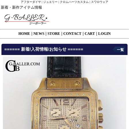
アフターダイヤ | ジュエリー | クロムハーツカスタム | スワロウェア
新着・新作アイテム情報
HOME
|
NEWS
|
STORE
|
CONTACT
|
CART
|
LOGIN
====== 新着/入荷情報/お知らせ ======
一覧