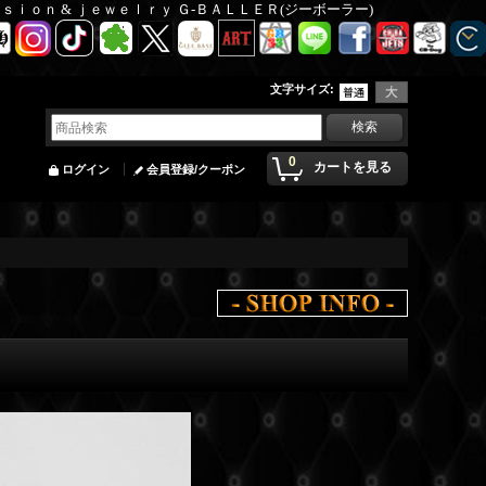
Ｆａｓｉｏｎ & ｊｅｗｅｌｒｙ Ｇ-ＢＡＬＬＥＲ(ジーボーラー)
文字サイズ
:
0
カートを見る
ログイン
会員登録/クーポン