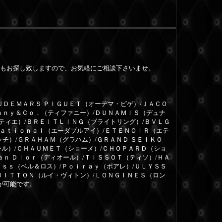
もお探し致しますので、お気軽にご相談下さいませ。
ＵＤＥＭＡＲＳ ＰＩＧＵＥＴ（オーデマ・ピゲ）/ＪＡＣＯ
ａｎｙ＆Ｃｏ．（ティファニー）/ＤＵＮＡＭＩＳ（デュナ
ルティエ）/ＢＲＥＩＴＬＩＮＧ（ブライトリング）/ＢＶＬＧ
ｎａｔｉｏｎａｌ（エーダブルアイ）/ＥＴＥＮＯＩＲ（エテ
ッチ）/ＧＲＡＨＡＭ（グラハム）/ＧＲＡＮＤ ＳＥＩＫＯ
ール）/ＣＨＡＵＭＥＴ（ショーメ）/ＣＨＯＰＡＲＤ（ショ
ａｎ Ｄｉｏｒ（ディオール）/ＴＩＳＳＯＴ（ティソ）/ＨＡ
ｏｓｓ（ベル＆ロス）/Ｐｏｉｒａｙ（ポアレ）/ＵＬＹＳＳ
ＵＩＴＴＯＮ（ルイ・ヴィトン）/ＬＯＮＧＩＮＥＳ（ロン
が可能です。