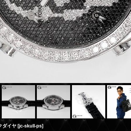
クダイヤ
[
jc-skull-ps
]