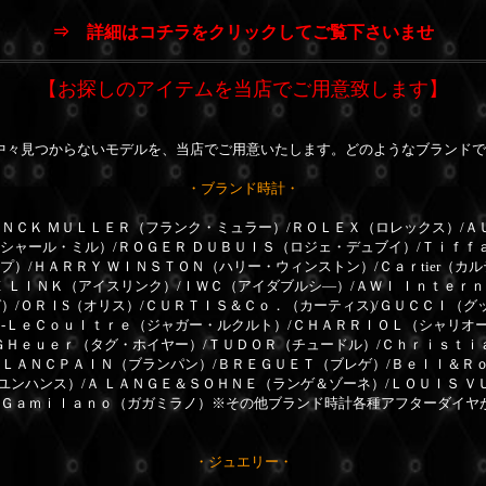
⇒ 詳細はコチラをクリックしてご覧下さいませ
【お探しのアイテムを当店でご用意致します】
中々見つからないモデルを、当店でご用意いたします。どのようなブランドで
・ブランド時計・
ＮＣＫ ＭＵＬＬＥＲ（フランク・ミュラー）/ＲＯＬＥＸ（ロレックス）/Ａ
リシャール・ミル）/ＲＯＧＥＲ ＤＵＢＵＩＳ（ロジェ・デュブイ）/Ｔｉｆｆ
プ）/ＨＡＲＲＹ ＷＩＮＳＴＯＮ（ハリー・ウィンストン）/Ｃａｒtier（カ
Ｅ ＬＩＮＫ（アイスリンク）/ＩＷＣ（アイダブルシ―）/ＡＷＩ Ｉｎｔｅｒ
）/ＯＲＩS（オリス）/ＣＵＲＴＩＳ＆Ｃｏ．（カーティス)/ＧＵＣＣＩ（グ
ｒ-ＬｅＣｏｕｌｔｒｅ（ジャガー・ルクルト）/ＣＨＡＲＲＩＯＬ（シャリオ
ＧＨｅｕｅｒ（タグ・ホイヤー）/ＴＵＤＯＲ（チュードル）/Ｃｈｒｉｓｔｉ
ＢＬＡＮＣＰＡＩＮ（ブランパン）/ＢＲＥＧＵＥＴ（ブレゲ）/Ｂｅｌｌ＆Ｒ
ユンハンス）/Ａ ＬＡＮＧＥ＆ＳＯＨＮＥ（ランゲ＆ゾーネ）/ＬＯＵＩＳ Ｖ
ａＧａｍｉｌａｎｏ（ガガミラノ）※その他ブランド時計各種アフターダイヤ
・ジュエリー・