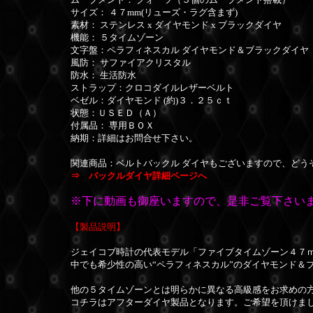
サイズ： ４７mm(リューズ・ラグ含まず)
素材： ステンレス x ダイヤモンド x ブラックダイヤ
機能： ５タイムゾーン
文字盤：ペラフィネスカル ダイヤモンド＆ブラックダイヤ
風防： サファイアクリスタル
防水： 生活防水
ストラップ：クロコダイルレザーベルト
ベゼル：ダイヤモンド (約)３．２５ｃｔ
状態：ＵＳＥＤ（Ａ）
付属品： 専用ＢＯＸ
納期：詳細はお問合せ下さい。
関連商品：ベルトバックル ダイヤもございますので、どう
⇒ バックルダイヤ詳細ページへ
※下に動画も御座いますので、是非ご覧下さいま
【製品説明】
ジェイコブ時計の代表モデル「ファイブタイムゾーン４７
中でも希少性の高い“ペラフィネスカル”のダイヤモンド＆
他の５タイムゾーンとは明らかに異なる高級感をお求めの
コチラはアフターダイヤ製品となります。
ご希望を頂けま