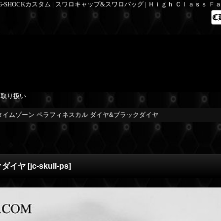
 G-SHOCKカスタム | スワロキャップ&スワロバッグ | Ｈｉｇｈ Ｃｌａｓｓ 
を取り扱い
タイムゾーン ペラフィネスカル ダイヤ&ブラックダイヤ
クダイヤ
[
jc-skull-ps
]