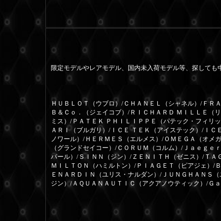
限定モデルやレアモデル、国内未入荷モデル等、探しても
ＨＵＢＬＯＴ（ウブロ）/ＣＨＡＮＥＬ（シャネル）/ＦＲＡ
Ｂ＆Ｃｏ．（ジェイコブ）/ＲＩＣＨＡＲＤ ＭＩＬＬＥ（
ミス）/ＰＡＴＥＫ ＰＨＩＬＩＰＰＥ（パテック・フィリッ
ＡＲＩ（ブルガリ）/ＩＣＥ ＴＥＫ（アイステック）/ＩＣ
ノワール）/ＨＥＲＭＥＳ（エルメス）/ＯＭＥＧＡ（オメガ
（グランドセイコー）/ＣＯＲＵＭ（コルム）/Ｊａｅｇｅ
パール）/ＳＩＮＮ（ジン）/ＺＥＮＩＴＨ（ゼニス）/ＴＡ
ＭＩＬＴＯＮ（ハミルトン）/ＰＩＡＧＥＴ（ピアジェ）/
ＥＮＡＲＤＩＮ（ユリス・ナルダン）/ＪＵＮＧＨＡＮＳ（
ジン）/ＡＱＵＡＮＡＵＴＩＣ（アクアノウティック）/Ｇ