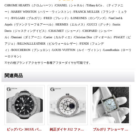
CHROME HEARTS（クロムハーツ）/CHANEL（シャネル）/Tiffany＆Co．（ティファニ
ー）/HARRY WINSTON（ハリー・ウィンストン）/FRANCK MULLER（フランク・ミュラ
ー）/BVLGARI（ブルガリ）/FRED（フレッド）/LONEONES（ロンワンズ）/VanCleef＆
Arpels（ヴァンクリーフ＆アーぺル）/HERMES（エルメス）/GUCCI（グッチ）/Justin
Davis（ジャスティンデイビス）/CHAUMET（ショーメ）/CHOPARD（ショパー
ル）/Damiani（ダミアーニ）/Cartier（カルティエ）/Christian Dior（ディオール）/PIAGET（ピ
アジェ）/BILLWALLLEATHER（ビルウォールレザー）/FENDI（フェンデ
ィ）/BOUCHERON（ブシュロン）/LOUIS VUITTON（ルイ・ヴィトン）/LoreeRodkin（ローリ
ーロドキン）
※その他ブランドアクセサリー各種アフターダイヤが可能です。
関連商品
ビッグバン 301SX パヴェダイヤ HUBLOT
純正ダイヤ J12 ファーズ ドゥ リュヌ ムーンフェイズ CHANEL H3405
ブルガリ アショーマ AA44 ホワイトシェル 純正40Pダイヤ 文字盤 パヴェダイヤ ホワイトレザー