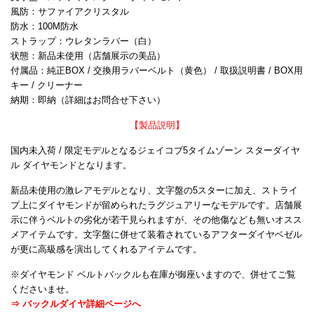
風防：サファイアクリスタル
防水：100M防水
ストラップ：ウレタンラバー（白）
状態：新品未使用（店舗展示の美品）
付属品：純正BOX / 交換用ラバーベルト（黄色） / 取扱説明書 / BOX用
キー / クリーナー
納期：即納（詳細はお問合せ下さい）
【製品説明】
国内未入荷 / 限定モデルとなるジェイコブ5タイムゾーン スターダイヤ
ル ダイヤモンドとなります。
新品未使用の激レアモデルとなり、文字盤の5スターに加え、ストライ
プ上にダイヤモンドが留められたラグジュアリーなモデルです。店舗展
示に伴うベルトの劣化が若干見られますが、その他傷なども無いオスス
メアイテムです。文字盤に併せて装着されているアフターダイヤベゼル
が更に高級感を演出してくれるアイテムです。
※ダイヤモンド ベルトバックルも在庫が御座いますので、併せてご覧
くださいませ。
⇒ バックルダイヤ詳細ページへ