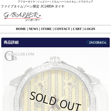
アフターダイヤ | ジュエリー | クロムハーツカスタム | スワロウェア
ファイブタイムゾーン限定 JC148DA ダイヤ
HOME
|
NEWS
|
STORE
|
CONTACT
|
CART
|
LOGIN
商品詳細
JACOB&Co.