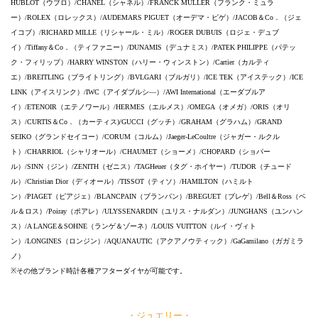
HUBLOT（ウブロ）/CHANEL（シャネル）/FRANCK MULLER（フランク・ミュラ
ー）/ROLEX（ロレックス）/AUDEMARS PIGUET（オーデマ・ピゲ）/JACOB＆Co．（ジェ
イコブ）/RICHARD MILLE（リシャール・ミル）/ROGER DUBUIS（ロジェ・デュブ
イ）/Tiffany＆Co．（ティファニー）/DUNAMIS（デュナミス）/PATEK PHILIPPE（パテッ
ク・フィリップ）/HARRY WINSTON（ハリー・ウィンストン）/Cartier（カルティ
エ）/BREITLING（ブライトリング）/BVLGARI（ブルガリ）/ICE TEK（アイステック）/ICE
LINK（アイスリンク）/IWC（アイダブルシ―）/AWI International（エーダブルア
イ）/ETENOIR（エテノワール）/HERMES（エルメス）/OMEGA（オメガ）/ORIS（オリ
ス）/CURTIS＆Co．（カーティス)/GUCCI（グッチ）/GRAHAM（グラハム）/GRAND
SEIKO（グランドセイコー）/CORUM（コルム）/Jaeger-LeCoultre（ジャガー・ルクル
ト）/CHARRIOL（シャリオール）/CHAUMET（ショーメ）/CHOPARD（ショパー
ル）/SINN（ジン）/ZENITH（ゼニス）/TAGHeuer（タグ・ホイヤー）/TUDOR（チュード
ル）/Christian Dior（ディオール）/TISSOT（ティソ）/HAMILTON（ハミルト
ン）/PIAGET（ピアジェ）/BLANCPAIN（ブランパン）/BREGUET（ブレゲ）/Bell＆Ross（ベ
ル＆ロス）/Poiray（ポアレ）/ULYSSENARDIN（ユリス・ナルダン）/JUNGHANS（ユンハン
ス）/A LANGE＆SOHNE（ランゲ＆ゾーネ）/LOUIS VUITTON（ルイ・ヴィト
ン）/LONGINES（ロンジン）/AQUANAUTIC（アクアノウティック）/GaGamilano（ガガミラ
ノ）
※その他ブランド時計各種アフターダイヤが可能です。
・ジュエリー・