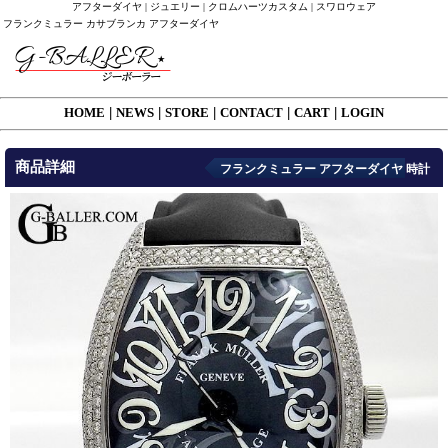
アフターダイヤ | ジュエリー | クロムハーツカスタム | スワロウェア
フランクミュラー カサブランカ アフターダイヤ
HOME
|
NEWS
|
STORE
|
CONTACT
|
CART
|
LOGIN
商品詳細
フランクミュラー アフターダイヤ 時計