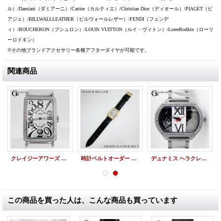
ル）/Damiani（ダミアーニ）/Cartier（カルティエ）/Christian Dior（ディオール）/PIAGET（ピ
アジェ）/BILLWALLLEATHER（ビルウォールレザー）/FENDI（フェンデ
ィ）/BOUCHERON（ブシュロン）/LOUIS VUITTON（ルイ・ヴィトン）/LoreeRodkin（ローリ
ーロドキン）
※その他ブランドアクセサリー各種アフターダイヤが可能です。
関連商品
クレイジーアワーズ 1200CH アフターダイヤ
時計ベルトオーダー FRANCK MULLER レザーベルト
デュナミス ヘラクレス DUNAMIS アフターダイヤ
この商品を買った人は、こんな商品も買っています