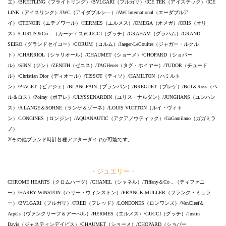
エ）/BREITLING（ブライトリング）/BVLGARI（ブルガリ）/ICE TEK（アイステック）/ICE
LINK（アイスリンク）/IWC（アイダブルシ―）/AWI International（エーダブルア
イ）/ETENOIR（エテノワール）/HERMES（エルメス）/OMEGA（オメガ）/ORIS（オリ
ス）/CURTIS＆Co．（カーティス)/GUCCI（グッチ）/GRAHAM（グラハム）/GRAND
SEIKO（グランドセイコー）/CORUM（コルム）/Jaeger-LeCoultre（ジャガー・ルクル
ト）/CHARRIOL（シャリオール）/CHAUMET（ショーメ）/CHOPARD（ショパー
ル）/SINN（ジン）/ZENITH（ゼニス）/TAGHeuer（タグ・ホイヤー）/TUDOR（チュード
ル）/Christian Dior（ディオール）/TISSOT（ティソ）/HAMILTON（ハミルト
ン）/PIAGET（ピアジェ）/BLANCPAIN（ブランパン）/BREGUET（ブレゲ）/Bell＆Ross（ベ
ル＆ロス）/Poiray（ポアレ）/ULYSSENARDIN（ユリス・ナルダン）/JUNGHANS（ユンハン
ス）/A LANGE＆SOHNE（ランゲ＆ゾーネ）/LOUIS VUITTON（ルイ・ヴィト
ン）/LONGINES（ロンジン）/AQUANAUTIC（アクアノウティック）/GaGamilano（ガガミラ
ノ）
※その他ブランド時計各種アフターダイヤが可能です。
・ジュエリー・
CHROME HEARTS（クロムハーツ）/CHANEL（シャネル）/Tiffany＆Co．（ティファニ
ー）/HARRY WINSTON（ハリー・ウィンストン）/FRANCK MULLER（フランク・ミュラ
ー）/BVLGARI（ブルガリ）/FRED（フレッド）/LONEONES（ロンワンズ）/VanCleef＆
Arpels（ヴァンクリーフ＆アーぺル）/HERMES（エルメス）/GUCCI（グッチ）/Justin
Davis（ジャスティンデイビス）/CHAUMET（ショーメ）/CHOPARD（ショパー