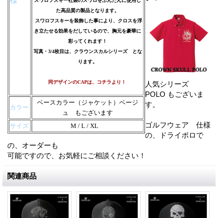
様
スワロフスキー社製のスワロをふんだんに使用し
た高品質の製品となります。
スワロフスキーを装飾した事により、クロスを浮
き立たせる効果をだしているので、胸元を豪華に
彩ってくれます！
写真・3/4枚目は、クラウンスカルシリーズ とな
ります。
同デザインのCAPは、コチラより！
人気シリーズ
POLO もございま
ベースカラー（ジャケット）ベージ
す。
カラー
ュ もございます
ゴルフウェア 仕様
サイズ
M / L / XL
の、ドライポロで
の、オーダーも
可能ですので、お気軽にご相談ください！
関連商品