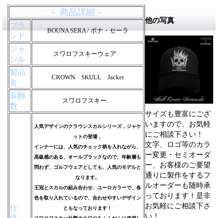
－ 商品詳細－
他の写真
ブラ
BOUNA SERA / ボナ・セーラ
ンド
ジャ
スワロフスキーウェア
ンル
製品
CROWN SKULL Jacket
名
装飾
スワロフスキー
数
サイズも豊富にござ
いますので、お気軽
人気デザインのクラウンスカルシリーズ，ジャケ
にご相談下さい！
ットの登場，
文字、ロゴ等のカラ
インナーには、人気のチェック柄を入れながら、
ー変更・セミオーダ
高級感のある、オールブラックなので、年齢層も
ー、お客様のご要望
問わず、ゴルフウェアとしても、人気のモデルと
通りに製作をするフ
なります。
ルオーダーも随時承
王冠とスカルの組み合わせ、ユーロカラーで、各
っております！是非
色を取り入れているので、合わせやすいデザイン
お気軽にご相談下さ
仕
ともなっております！
い！