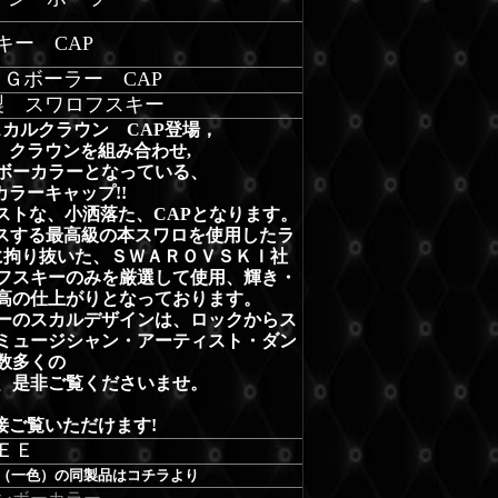
キー CAP
 Ｇボーラー CAP
製 スワロフスキー
カルクラウン CAP登場，
、クラウンを組み合わせ,
ボーカラーとなっている、
のカラーキャップ!!
ストな、小洒落た、CAPとなります。
ースする最高級の本スワロを使用したラ
に拘り抜いた、ＳＷＡＲＯＶＳＫＩ社
フスキーのみを厳選して使用、輝き・
高の仕上がりとなっております。
ーのスカルデザインは、ロックからス
ミュージシャン・アーティスト・ダン
数多くの
、是非ご覧くださいませ。
接ご覧いただけます!
ＥＥ
（一色）の同製品はコチラより