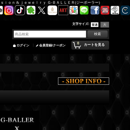
Ｆａｓｉｏｎ & ｊｅｗｅｌｒｙ Ｇ-ＢＡＬＬＥＲ(ジーボーラー)
文字サイズ
:
0
カートを見る
ログイン
会員登録/クーポン