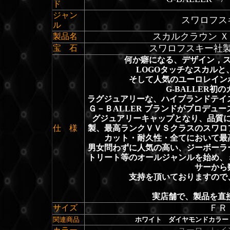
ド
ジャン
スワロフス
ル
スカルクラウン Ｘ
製品名
スワロフスキー社
宝 石
何か癖になる、デザイン，ス
LOGOタッチなスカルと
そして人気のユーロレイン
G-BALLER初
ラグジュアリーな、ハイブランドテイ
Ｇ－ＢALLER ブランドがプロデュ
グジュアリーキャップとなり、品質
仕 様
製、最高ランクＶＶＳクラスのスワロ
カット・耐久性・全てにおいて最
男女問わずに人気の高い、ジーボーラ
トリート等のオールジャンルを始め、
サーから
支持を頂いておりますので
実店舗で、製品を直
ＦＲ
サイズ
関連商品
ホワイト ダイヤモンドカラー