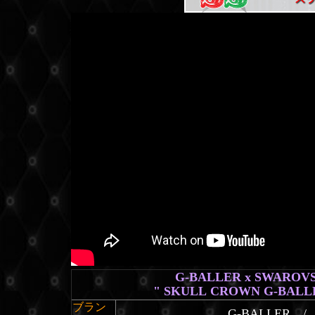
G-BALLER x SWAROVSK
" SKULL CROWN G-BALL
ブラン
G-BALLER