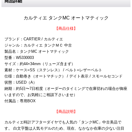
商品詳細
カルティエ タンクMC オートマティック
【商品仕様】
ブランド：CARTIER / カルティエ
ジャンル：カルティエ タンクＭＣ 中古
製品名：タンクMC オートマティック
型番：W5330003
サイズ：約44×34mm（リューズ含まず）
素材：ケース=SS（ステンレス） / ベルト=レザーベルト
仕様：自動巻き（オートマチック） / デイト表示 / スモールセコンド
状態：USED（A）
納期：約5日〜7日程度（オーダーのタイミングで在庫切れの場合が御座
いますので、お気軽にご相談下さいませ）
付属品：専用BOX
【商品説明】
カルティエ時計アフターダイヤでも人気の「タンクMC」中古美品で
す。 白文字盤は人気モデルのため、現在、なかなか在庫の少ない注目