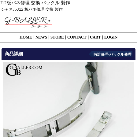
J12板バネ修理 交換 バックル 製作
シャネルJ12 板バネ修理 交換 製作
HOME
|
NEWS
|
STORE
|
CONTACT
|
CART
|
LOGIN
商品詳細
時計修理-バックル修理