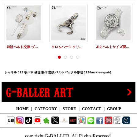
時計ベルト交換 ヴァンガード クロコレザーベルト バックル交換
クロムハーツ クリップ修理 クイッククリップ バネ交換修理
J12 ベルトサイズ調整 コマ詰め シャネル時計
シャネル J12 板バネ 修理 製作 交換 ベルトバックル修理
[j12-buckle-repair]
HOME
|
CATEGORY
|
STORE
|
CONTACT
|
GROUP
copyright G-BALLER, All Rights Reserved.