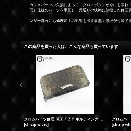
カシメパーツの欠損によって、クロスボタンが今にも取れ
同じ仕様のパーツを手配し、元通りの状態に修復した修理
レザー部分にも修理加工の影響を出す事無く修理が可能で
この商品を買った人は、こんな商品も買っています
クロムハーツ修理 REC F ZIP キルティング ウォレット ダガージップ修理 破損取れ
[
ch-zip-wlt-re
]
[
ch-zip-wlt