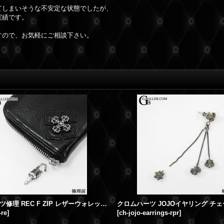
てしまいそうな不安定な状態でしたが、
実績です。
すので、お気軽にご相談下さい。
クロムハーツ修理 REC F ZIP レザーウォレット ダガージップ修理 破損取れ
-re
]
[
ch-jojo-earrings-rpr
]