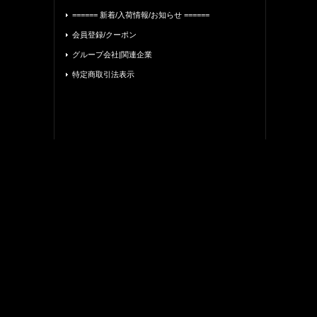
====== 新着/入荷情報/お知らせ ======
会員登録/クーポン
グループ会社|関連企業
特定商取引法表示