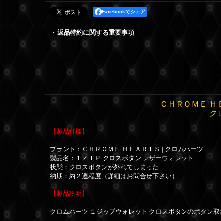
Facebookでシェア
返品特約に関する重要事項
ＣＨＲＯＭＥ Ｈ
ク
【製品仕様】
ブランド：
ＣＨＲＯＭＥ ＨＥＡＲＴＳ | クロムハーツ
製品名：１ＺＩＰ クロスボタン レザーウォレット
状態：クロスボタンが外れてしまった
納期：約２週程度（詳細はお問合せ下さい）
【製品説明】
クロムハーツ １ジップウォレット クロスボタンのボタン