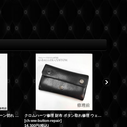
クロムハーツ JOJOイヤリング チェーン切れ 破損 修理
クロムハーツ修理 財布 ボタン取れ修理 ウェーブウォレット クロスボール ボタン取れ 取付加工
[
ch-ww-button-repair
]
[
ch-zip-wl
14,300円
(税込)
19,800円
(