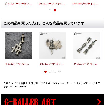
クロムハーツ チェンジパース 小銭入れ ファスナー修理 スライダー交換
クロムハーツ ウォッチバンド修理 ロレックス用 ウォッチブレス ロックピン 破損 折れ 修理加工
CARTIR カルティエ ラブブレス ネジ 製作 K18 ゴールド WG/PG/YG
この商品を買った人は、こんな商品も買っています
クロムハーツ 3CHクロス ダイヤモンド ピアス 新品仕上げ 燻し加工
クロムハーツ スリートリンケッツ ペンダント 新品仕上げ 燻し加工
クロムハーツ ウォッチブレス フローラルクロス 新品仕上げ 燻し加工
クロムハーツ 新品仕上げ 燻し加工 クロスボールウォレットチェーン 1クリップ シングルフ
ック
[ch-1csf-polish]