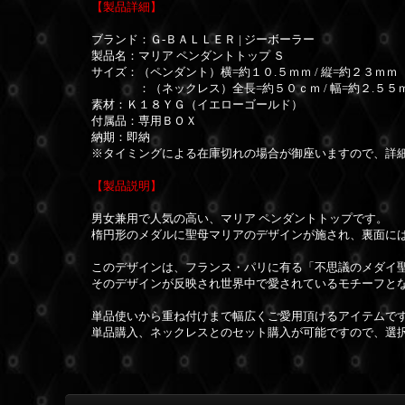
【製品詳細】
ブランド：Ｇ-ＢＡＬＬＥＲ | ジーボーラー
製品名：マリア ペンダントトップ Ｓ
サイズ：（ペンダント）横=約１０.５ｍｍ / 縦=約２３ｍｍ（
：（ネックレス）全長=約５０ｃｍ / 幅=約２.５５
素材：Ｋ１８ＹＧ（イエローゴールド）
付属品：専用ＢＯＸ
納期：即納
※タイミングによる在庫切れの場合が御座いますので、詳
【製品説明】
男女兼用で人気の高い、マリア ペンダントトップです。
楕円形のメダルに聖母マリアのデザインが施され、裏面に
このデザインは、フランス・パリに有る「不思議のメダイ
そのデザインが反映され世界中で愛されているモチーフと
単品使いから重ね付けまで幅広くご愛用頂けるアイテムで
単品購入、ネックレスとのセット購入が可能ですので、選