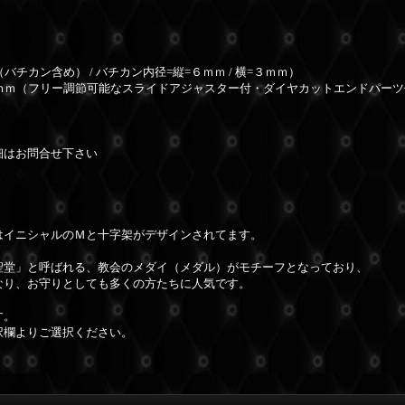
バチカン含め） / バチカン内径=縦=６ｍｍ / 横=３ｍｍ）
ｍｍ（フリー調節可能なスライドアジャスター付・ダイヤカットエンドパーツ
細はお問合せ下さい
はイニシャルのＭと十字架がデザインされてます。
聖堂」と呼ばれる、教会のメダイ（メダル）がモチーフとなっており、
なり、お守りとしても多くの方たちに人気です。
す。
択欄よりご選択ください。