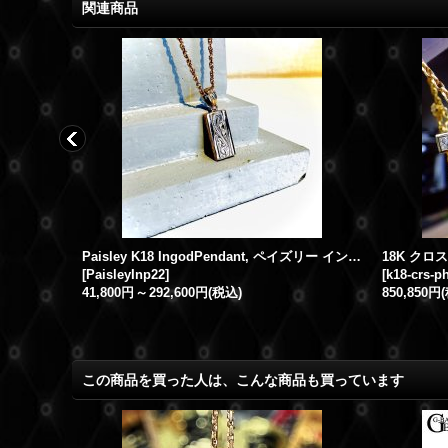
関連商品
(R) K18 スター ネックレスペンダント パヴェ ダイヤモンド
Paisley K18 IngodPendant, ペイズリー インゴットペンダント
18K クロ
[
PaisleyInp22
]
[
k18-crs-p
41,800円
～
292,600円
(税込)
850,850円
この商品を買った人は、こんな商品も買っています