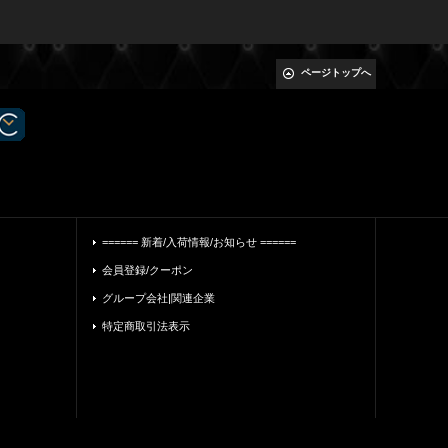
ページトップへ
====== 新着/入荷情報/お知らせ ======
会員登録/クーポン
グループ会社|関連企業
特定商取引法表示