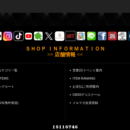
ＳＨＯＰ ＩＮＦＯＲＭＡＴＩＯＮ
>> 店舗情報 <<
カテゴリ一覧
営業日/イベント案内
ITEMS
ITEM RANKING
ングカート
お支払|ご利用案内
GBSSデコスクール
24(海外発送)
メルマガ会員登録