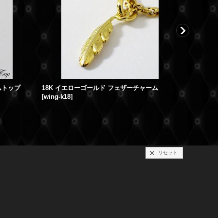
ムトップ
18K イエローゴールド フェザーチャーム
[
wing-k18
]
[
crsph-co
リセット