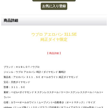
商品詳細
ウブロ アエロバン 311.SE
純正ダイヤ限定
【 商品詳細 】
ブランド：ＨＵＢＬＯＴ / ウブロ
ジャンル：ウブロ アエロバン 時計 / ダイヤモンド 腕時計
製品名：アエロバン ３１１．ＳＥ オールホワイト 純正ダイヤモンド
宝石：天然ダイヤモンド
型番：３１１．ＳＥ
素材：ベゼル=ダイヤモンド X ステンレススチール / ケース= ステンレススチール / ベルト=
ラバー
仕様：カラー=オールホワイト / ムーブメント=自動巻き（オートマチック） / サイズ
=44mm（リューズ除く）/ クロノグラフ / 日付表示 / サファイアガラス / 100ｍ防水 / シース