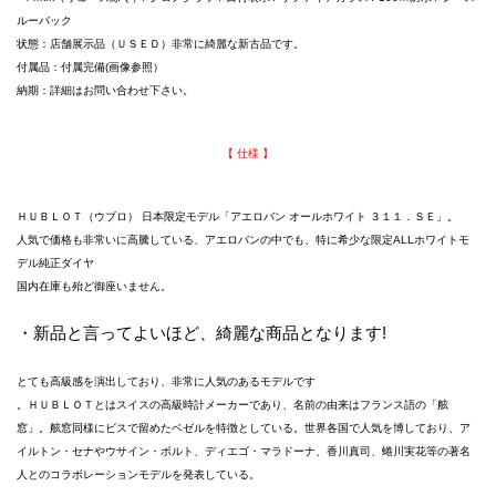
ルーバック
状態：店舗展示品（ＵＳＥＤ）非常に綺麗な新古品です。
付属品：付属完備(画像参照）
納期：詳細はお問い合わせ下さい。
【 仕様 】
ＨＵＢＬＯＴ（ウブロ） 日本限定モデル「アエロバン オールホワイト ３１１．ＳＥ」。
人気で価格も非常いに高騰している、アエロバンの中でも、特に希少な限定ALLホワイトモ
デル純正ダイヤ
国内在庫も殆ど御座いません。
・新品と言ってよいほど、綺麗な商品となります!
とても高級感を演出しており、非常に人気のあるモデルです
。ＨＵＢＬＯＴとはスイスの高級時計メーカーであり、名前の由来はフランス語の「舷
窓」。舷窓同様にビスで留めたベゼルを特徴としている。世界各国で人気を博しており、ア
イルトン・セナやウサイン・ボルト、ディエゴ・マラドーナ、香川真司、蜷川実花等の著名
人とのコラボレーションモデルを発表している。