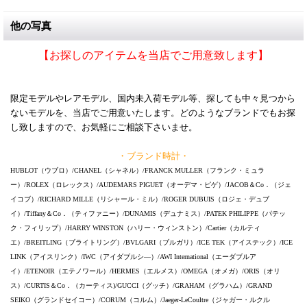
他の写真
【お探しのアイテムを当店でご用意致します】
限定モデルやレアモデル、国内未入荷モデル等、探しても中々見つから
ないモデルを、当店でご用意いたします。どのようなブランドでもお探
し致しますので、お気軽にご相談下さいませ。
・ブランド時計・
HUBLOT（ウブロ）/CHANEL（シャネル）/FRANCK MULLER（フランク・ミュラ
ー）/ROLEX（ロレックス）/AUDEMARS PIGUET（オーデマ・ピゲ）/JACOB＆Co．（ジェ
イコブ）/RICHARD MILLE（リシャール・ミル）/ROGER DUBUIS（ロジェ・デュブ
イ）/Tiffany＆Co．（ティファニー）/DUNAMIS（デュナミス）/PATEK PHILIPPE（パテッ
ク・フィリップ）/HARRY WINSTON（ハリー・ウィンストン）/Cartier（カルティ
エ）/BREITLING（ブライトリング）/BVLGARI（ブルガリ）/ICE TEK（アイステック）/ICE
LINK（アイスリンク）/IWC（アイダブルシ―）/AWI International（エーダブルア
イ）/ETENOIR（エテノワール）/HERMES（エルメス）/OMEGA（オメガ）/ORIS（オリ
ス）/CURTIS＆Co．（カーティス)/GUCCI（グッチ）/GRAHAM（グラハム）/GRAND
SEIKO（グランドセイコー）/CORUM（コルム）/Jaeger-LeCoultre（ジャガー・ルクル