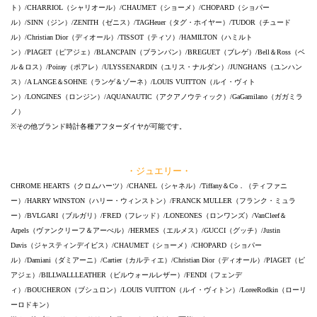
ト）/CHARRIOL（シャリオール）/CHAUMET（ショーメ）/CHOPARD（ショパー
ル）/SINN（ジン）/ZENITH（ゼニス）/TAGHeuer（タグ・ホイヤー）/TUDOR（チュード
ル）/Christian Dior（ディオール）/TISSOT（ティソ）/HAMILTON（ハミルト
ン）/PIAGET（ピアジェ）/BLANCPAIN（ブランパン）/BREGUET（ブレゲ）/Bell＆Ross（ベ
ル＆ロス）/Poiray（ポアレ）/ULYSSENARDIN（ユリス・ナルダン）/JUNGHANS（ユンハン
ス）/A LANGE＆SOHNE（ランゲ＆ゾーネ）/LOUIS VUITTON（ルイ・ヴィト
ン）/LONGINES（ロンジン）/AQUANAUTIC（アクアノウティック）/GaGamilano（ガガミラ
ノ）
※その他ブランド時計各種アフターダイヤが可能です。
・ジュエリー・
CHROME HEARTS（クロムハーツ）/CHANEL（シャネル）/Tiffany＆Co．（ティファニ
ー）/HARRY WINSTON（ハリー・ウィンストン）/FRANCK MULLER（フランク・ミュラ
ー）/BVLGARI（ブルガリ）/FRED（フレッド）/LONEONES（ロンワンズ）/VanCleef＆
Arpels（ヴァンクリーフ＆アーぺル）/HERMES（エルメス）/GUCCI（グッチ）/Justin
Davis（ジャスティンデイビス）/CHAUMET（ショーメ）/CHOPARD（ショパー
ル）/Damiani（ダミアーニ）/Cartier（カルティエ）/Christian Dior（ディオール）/PIAGET（ピ
アジェ）/BILLWALLLEATHER（ビルウォールレザー）/FENDI（フェンデ
ィ）/BOUCHERON（ブシュロン）/LOUIS VUITTON（ルイ・ヴィトン）/LoreeRodkin（ローリ
ーロドキン）