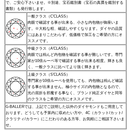
で、ご安心下さいませ。
※別途、宝石鑑別書（宝石の真贋を鑑別する
書類）も発行致します。
一般クラス（C'CLASS）
肉眼で確認する事が出来る、小さな内包物が御座いま
す。※大粒な程、確認しやすくなります。
ダイヤの品質
にはあまりこだわらず、低価格で加工をご希望の方にオ
ススメです。
中級クラス（A'CLASS）
肉眼では殆んど内包物を確認する事が難しいです。専門
家が10倍ルーペ等で確認する事が出来る程度。
輝きも良
く、一般クラスに比べてより強く輝きます。
上級クラス（S'CLASS）
専門家が10倍ルーペを使用しても、内包物は殆んど確認
する事が出来ません。極小サイズの内包物となるので、
光の屈折を邪魔する事なく、ブランド純正ダイヤと同等
のクラスをご希望の方にオススメです。
G-BALLERでは、上記でご説明した以外のダイヤモンドもご用意して
おります。どうしても予算内に収めたい方や、
4C（カラット/カット/
クラリティ/カラー）にこだわりのある方等、お気軽にご相談下さいま
せ。