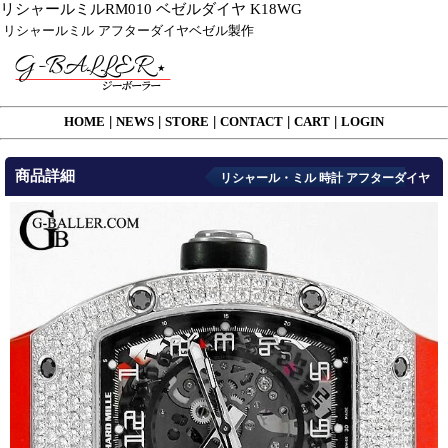
リシャールミルRM010 ベゼルダイヤ K18WG
リシャールミル アフターダイヤベゼル製作
HOME
|
NEWS
|
STORE
|
CONTACT
|
CART
|
LOGIN
商品詳細
リシャール・ミル 時計 アフターダイヤ