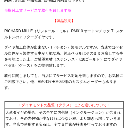
納期：約3週〜4週程度（詳細はお問合せ下さい）
※取付工賃サービスで取付を致します※
【製品説明】
RICHARD MILLE（リシャール・ミル） RM010 オートマチック TI スケ
ルトンのアフターダイヤです。
ダイヤ加工自体が出来ないTI（チタン）製モデルですが、当店ではベゼ
ル自体から製作する事が可能な為、純正ベゼルはそのままお戻しする事
を可能にした上、ご希望素材（ステンレス・K18ゴールド）にてダイヤ
ベゼル（ケース）をご提供致します。
取付に関しましても、当店にてサービス対応を致しますので、お気軽に
ご相談下さい。他、RM011やRM030用のカスタムオーダーも承りま
す。
・ダイヤモンドの品質（クラス）による違いについて・
天然ダイヤの場合、その全てに内包物（インクルージョン）が含まれ
ており、その内包物が少なければ少ない程、
より輝きも増していきま
す。当店で使用する宝石は、全て専門家が検査を行っておりますの