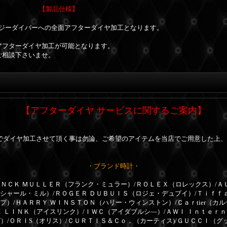
【製品仕様】
ージーダイバーへの全面アフターダイヤ加工となります。
アフターダイヤ加工が可能となります。
ご相談下さいませ。
【アフターダイヤ サービスに関するご案内】
でダイヤ加工させて頂く事は勿論、ご希望のアイテムを当店でご用意した上、
・ブランド時計・
ＮＣＫ ＭＵＬＬＥＲ（フランク・ミュラー）/ＲＯＬＥＸ（ロレックス）/Ａ
リシャール・ミル）/ＲＯＧＥＲ ＤＵＢＵＩＳ（ロジェ・デュブイ）/Ｔｉｆｆ
プ）/ＨＡＲＲＹ ＷＩＮＳＴＯＮ（ハリー・ウィンストン）/Ｃａｒtier（カ
Ｅ ＬＩＮＫ（アイスリンク）/ＩＷＣ（アイダブルシ―）/ＡＷＩ Ｉｎｔｅｒ
）/ＯＲＩS（オリス）/ＣＵＲＴＩＳ＆Ｃｏ．（カーティス)/ＧＵＣＣＩ（グ