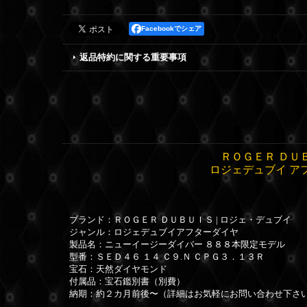
Facebookでシェア
返品特約に関する重要事項
ＲＯＧＥＲ ＤＵ
ロジェデュブイ ア
ブランド：ＲＯＧＥＲ ＤＵＢＵＩＳ | ロジェ・デュブイ
ジャンル：ロジェデュブイアフターダイヤ
製品名：ニューイージーダイバー ８８８本限定モデル
型番：ＳＥＤ４６ １４ Ｃ９.Ｎ ＣＰＧ３．１３Ｒ
宝石：天然ダイヤモンド
付属品：宝石鑑別書（別費）
納期：約２カ月前後〜（詳細はお気軽にお問い合わせ下さ