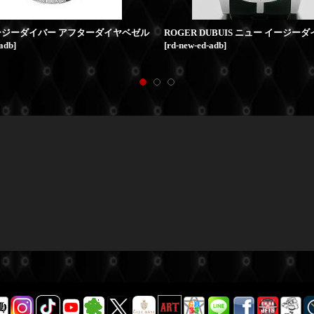
ージーダイバー アフターダイヤベゼル
-adb
]
[
rd-new-ed-adb
]