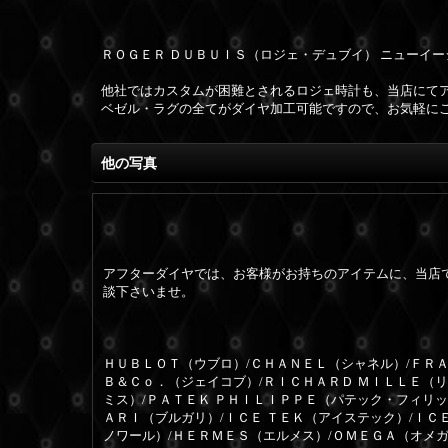
ＲＯＧＥＲ ＤＵＢＵＩＳ（ロジェ・デュブイ） ニューイ
他社ではカスタムが困難とされるロジェ時計も、当店にて
ベゼル・ラグの全てがダイヤ加工可能ですので、お気軽に
他の写真
アフターダイヤでは、お客様がお持ちのアイテムに、当店
談下さいませ。
ＨＵＢＬＯＴ（ウブロ）/ＣＨＡＮＥＬ（シャネル）/ＦＲＡ
Ｂ＆Ｃｏ．（ジェイコブ）/ＲＩＣＨＡＲＤ ＭＩＬＬＥ（
ミス）/ＰＡＴＥＫ ＰＨＩＬＩＰＰＥ（パテック・フィリッ
ＡＲＩ（ブルガリ）/ＩＣＥ ＴＥＫ（アイステック）/ＩＣ
ノワール）/ＨＥＲＭＥＳ（エルメス）/ＯＭＥＧＡ（オメガ