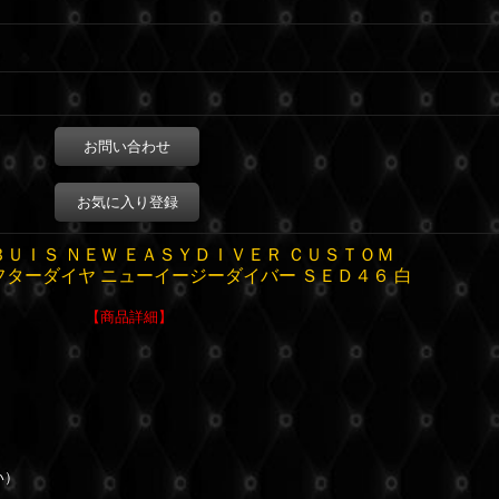
お問い合わせ
お気に入り登録
ＢＵＩＳ ＮＥＷ ＥＡＳＹＤＩＶＥＲ ＣＵＳＴＯＭ
フターダイヤ ニューイージーダイバー ＳＥＤ４６ 白
【商品詳細】
い）