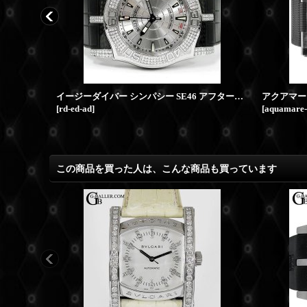
ロジェデュブイアフターダイヤ | エクスカリバー42 RDDBEX0354
イージーダイバー シンパシー SE46 アフターダイヤ
[
rd-ed-ad
]
[
aquamare
この商品を買った人は、こんな商品も買っています