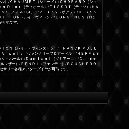
ール）/ＣＨＡＵＭＥＴ（ショーメ）/ＣＨＯＰＡＲＤ（ショ
ａｎ Ｄｉｏｒ（ディオール）/ＴＩＳＳＯＴ（ティソ）/ＨＡ
ｏｓｓ（ベル＆ロス）/Ｐｏｉｒａｙ（ポアレ）/ＵＬＹＳＳ
ＵＩＴＴＯＮ（ルイ・ヴィトン）/ＬＯＮＧＩＮＥＳ（ロン
が可能です。
ＳＴＯＮ（ハリー・ウィンストン）/ＦＲＡＮＣＫ ＭＵＬＬ
＆Ａｒｐｅｌｓ（ヴァンクリーフ＆アーぺル）/ＨＥＲＭＥＳ
ョパール）/Ｄａｍｉａｎｉ（ダミアーニ）/Ｃａｒtier
ールレザー）/ＦＥＮＤＩ（フェンディ）/ＢＯＵＣＨＥＲＯ
クセサリー各種アフターダイヤが可能です。