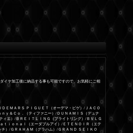
ダイヤ加工後に納品する事も可能ですので、お気軽にご相
ＵＤＥＭＡＲＳ ＰＩＧＵＥＴ（オーデマ・ピゲ）/ＪＡＣＯ
ａｎｙ＆Ｃｏ．（ティファニー）/ＤＵＮＡＭＩＳ（デュナ
ルティエ）/ＢＲＥＩＴＬＩＮＧ（ブライトリング）/ＢＶＬＧ
ｎａｔｉｏｎａｌ（エーダブルアイ）/ＥＴＥＮＯＩＲ（エテ
ッチ）/ＧＲＡＨＡＭ（グラハム）/ＧＲＡＮＤ ＳＥＩＫＯ