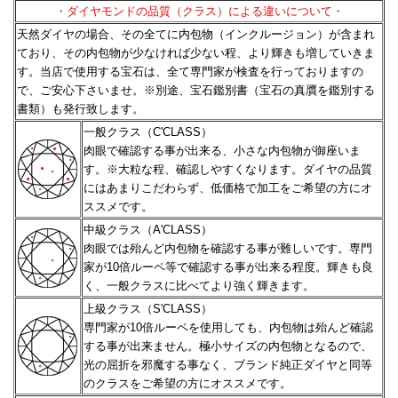
・ダイヤモンドの品質（クラス）による違いについて・
天然ダイヤの場合、その全てに内包物（インクルージョン）が含まれ
ており、その内包物が少なければ少ない程、
より輝きも増していきま
す。当店で使用する宝石は、全て専門家が検査を行っておりますの
で、ご安心下さいませ。
※別途、宝石鑑別書（宝石の真贋を鑑別する
書類）も発行致します。
一般クラス（C'CLASS）
肉眼で確認する事が出来る、小さな内包物が御座いま
す。※大粒な程、確認しやすくなります。
ダイヤの品質
にはあまりこだわらず、低価格で加工をご希望の方にオ
ススメです。
中級クラス（A'CLASS）
肉眼では殆んど内包物を確認する事が難しいです。専門
家が10倍ルーペ等で確認する事が出来る程度。
輝きも良
く、一般クラスに比べてより強く輝きます。
上級クラス（S'CLASS）
専門家が10倍ルーペを使用しても、内包物は殆んど確認
する事が出来ません。極小サイズの内包物となるので、
光の屈折を邪魔する事なく、ブランド純正ダイヤと同等
のクラスをご希望の方にオススメです。