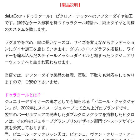
【製品説明】
deLaCour（ドゥラクール） ビクロノ・テックへのアフターダイヤ加工
です。独特なケース形状を持つドゥラクール時計へ、純正ダイヤと同様
のカスタムを致します。
ラグまでを含め、縦に長いケースは、サイズを変えながらグラデーショ
ンにダイヤ加工を施していきます。ダブルクロノグラフを搭載し、ワイ
ヤーを編み込んだスティールメッシュダイヤルと相まったラグジュアリ
ーウォッチへと生まれ変わらせます。
当店では、アフターダイヤ製品の修理、買取、下取りも対応をしており
ますので、ご安心下さいませ。
ドゥラクールとは？
ジュエリーデザイナーの鬼才としても知られる「ピエール・クックジャ
ン」が、2002年にスイス・ジュネーブにて立ち上げたブランドです。
翌年のバーゼルフェアで発表したダブルクロノグラフを搭載したビクロ
ノは、その年のジュネーブグランプリのデザイン部門でベストデザイン
賞を受賞しております。
尚、ピエール・クックジャン氏は、ピアジェ、ヴァン・クリーフ・アー