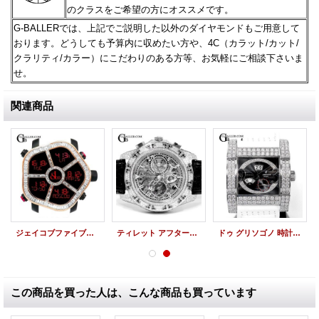
のクラスをご希望の方にオススメです。
G-BALLERでは、上記でご説明した以外のダイヤモンドもご用意して
おります。どうしても予算内に収めたい方や、
4C（カラット/カット/
クラリティ/カラー）にこだわりのある方等、お気軽にご相談下さいま
せ。
関連商品
ジェイコブファイブタイムゾーン アフターダイヤ | ゴースト 18KPG バゲットダイヤベゼル JACOB&Co.時計
ティレット アフターダイヤ時計 オートマティッククロノグラフ100 スケルトン パヴェ TIRET時計
ドゥ グリソゴノ 時計アフターダイヤ パヴェ ノヴァンタ・トレ de GRISOGONO時計
この商品を買った人は、こんな商品も買っています