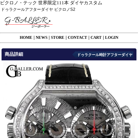
ビクロノ・テック 世界限定111本 ダイヤカスタム
ドゥラクールアフターダイヤ ビクロノS2
HOME
|
NEWS
|
STORE
|
CONTACT
|
CART
|
LOGIN
商品詳細
ドゥラクール時計アフターダイヤ