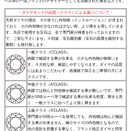
ペル等の一流ブランドのデザイナーとしても活躍された著名な方です。
・ダイヤモンドの品質（クラス）による違いについて・
天然ダイヤの場合、その全てに内包物（インクルージョン）が含まれ
ており、その内包物が少なければ少ない程、
より輝きも増していきま
す。当店で使用する宝石は、全て専門家が検査を行っておりますの
で、ご安心下さいませ。
※別途、宝石鑑別書（宝石の真贋を鑑別する
書類）も発行致します。
一般クラス（C'CLASS）
肉眼で確認する事が出来る、小さな内包物が御座いま
す。※大粒な程、確認しやすくなります。
ダイヤの品質
にはあまりこだわらず、低価格で加工をご希望の方にオ
ススメです。
中級クラス（A'CLASS）
肉眼では殆んど内包物を確認する事が難しいです。専門
家が10倍ルーペ等で確認する事が出来る程度。
輝きも良
く、一般クラスに比べてより強く輝きます。
上級クラス（S'CLASS）
専門家が10倍ルーペを使用しても、内包物は殆んど確認
する事が出来ません。極小サイズの内包物となるので、
光の屈折を邪魔する事なく、ブランド純正ダイヤと同等