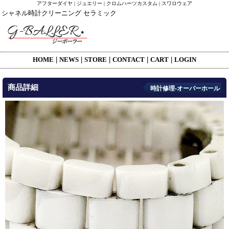
アフターダイヤ | ジュエリー | クロムハーツカスタム | スワロウェア
シャネル時計クリーニング セラミック
HOME
|
NEWS
|
STORE
|
CONTACT
|
CART
|
LOGIN
商品詳細
時計修理-オーバーホール