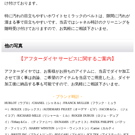
け付けております。
特に汚れの目立ちやすいホワイトセミラックのベルトは、隙間に汚れが
溜まる事で目立ちやすいです。当店ではシャネル時計のクリーニングを
随時受け付けておりますので、お気軽にご相談下さいませ。
他の写真
【アフターダイヤ サービスに関するご案内】
アフターダイヤでは、お客様がお持ちのアイテムに、当店でダイヤ加工
させて頂く事は勿論、ご希望のアイテムを当店でご用意した上、ダイヤ
加工後に納品する事も可能ですので、お気軽にご相談下さいませ。
・ブランド時計・
HUBLOT（ウブロ）/CHANEL（シャネル）/FRANCK MULLER（フランク・ミュラ
ー）/ROLEX（ロレックス）/AUDEMARS PIGUET（オーデマ・ピゲ）/JACOB＆Co．（ジェ
イコブ）/RICHARD MILLE（リシャール・ミル）/ROGER DUBUIS（ロジェ・デュブ
イ）/Tiffany＆Co．（ティファニー）/DUNAMIS（デュナミス）/PATEK PHILIPPE（パテッ
ク・フィリップ）/HARRY WINSTON（ハリー・ウィンストン）/Cartier（カルティ
エ）/BREITLING（ブライトリング）/BVLGARI（ブルガリ）/ICE TEK（アイステック）/ICE