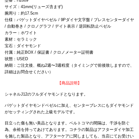
型番：H2009
サイズ：41mm(リューズ含まず)
腕周り：約17.5cm
仕様：バゲットダイヤベゼル / 9Pダイヤ文字盤 / ブレスセンターダイヤ
/ 自動巻き / クロノグラフ / デイト表示 / 逆回転防止ベゼル
カラー：ホワイト
素材：セラミック
宝石：ダイヤモンド
付属：純正BOX / 保証書 / クロノメーター証明書
状態：USED
納期：ご注文後、概ね2週〜3週程度（タイミングで前後致しますので、
詳細はお問合せください）
【商品説明】
シャネルJ12のフルダイヤモンドとなります。
バゲットダイヤモンドベゼルに加え、センターブレスにもダイヤモンド
がセッティングされた上級モデルです。
目立った傷も無い美品となります。ベルトコマの間隔は、干渉を防ぐ
為、余裕を持ってあけてあります。コチラの製品はアフターダイヤ加工
を施した製品となり、アフターケアに関しましても、当店にてお受けい