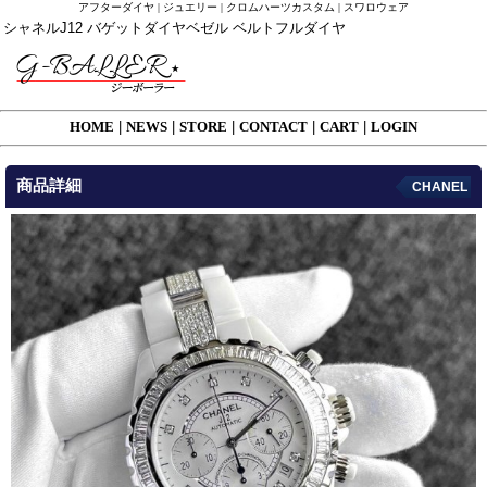
アフターダイヤ | ジュエリー | クロムハーツカスタム | スワロウェア
シャネルJ12 バゲットダイヤベゼル ベルトフルダイヤ
HOME
|
NEWS
|
STORE
|
CONTACT
|
CART
|
LOGIN
商品詳細
CHANEL