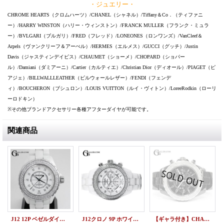
・ジュエリー・
CHROME HEARTS（クロムハーツ）/CHANEL（シャネル）/Tiffany＆Co．（ティファニ
ー）/HARRY WINSTON（ハリー・ウィンストン）/FRANCK MULLER（フランク・ミュラ
ー）/BVLGARI（ブルガリ）/FRED（フレッド）/LONEONES（ロンワンズ）/VanCleef＆
Arpels（ヴァンクリーフ＆アーぺル）/HERMES（エルメス）/GUCCI（グッチ）/Justin
Davis（ジャスティンデイビス）/CHAUMET（ショーメ）/CHOPARD（ショパー
ル）/Damiani（ダミアーニ）/Cartier（カルティエ）/Christian Dior（ディオール）/PIAGET（ピ
アジェ）/BILLWALLLEATHER（ビルウォールレザー）/FENDI（フェンデ
ィ）/BOUCHERON（ブシュロン）/LOUIS VUITTON（ルイ・ヴィトン）/LoreeRodkin（ローリ
ーロドキン）
※その他ブランドアクセサリー各種アフターダイヤが可能です。
関連商品
J12 12P ベゼルダイヤ 白 CHANEL H1629
J12クロノ 9P ホワイトセラミック ベゼルダイヤ CHANEL H2009
【ギャラ付き】CHANEL シャネル J12 クロノグラフ ベゼルダイヤモンド 41mm ブラックセラミック / 221112