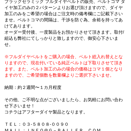
ブラックセラミック フルダイヤベルトの販売、ベルトコマ ダ
イヤ加工のみの２パターンよりお選び頂けますので、ダイヤ
加工のみをご希望の場合はご注文時の備考欄にご記載下さい
ませ。ベルトコマの間隔は、干渉を防ぐ為、余裕を持ってあ
けてあります。
オーダー受付後、一度製品をお預かりさせて頂きます。取付/
組込も弊社にてしっかりと致しますので、御安心下さいま
せ。
※フルダイヤベルトをご購入の場合、ベルト総入れ替えとな
りますので、現在付いている純正ベルトは下取りさせて頂き
ます。また、ベルト加工のみの場合の価格はコマ１個となり
ますので、ご希望個数を数量欄よりご選択下さいませ。
納期：約２週間〜１カ月程度
その他、ご不明な点がございましたら、お気軽にお問い合わ
せ下さいませ！
コチラはアフターダイヤ製品となります。
ＴＥＬ：０３-５８０８-００９０
ＭＡＩＬ：ＩＮＦＯ＠Ｇ－ＢＡＬＬＥＲ．ＣＯＭ