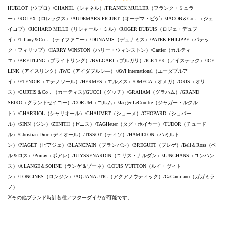
HUBLOT（ウブロ）/CHANEL（シャネル）/FRANCK MULLER（フランク・ミュラ
ー）/ROLEX（ロレックス）/AUDEMARS PIGUET（オーデマ・ピゲ）/JACOB＆Co．（ジェ
イコブ）/RICHARD MILLE（リシャール・ミル）/ROGER DUBUIS（ロジェ・デュブ
イ）/Tiffany＆Co．（ティファニー）/DUNAMIS（デュナミス）/PATEK PHILIPPE（パテッ
ク・フィリップ）/HARRY WINSTON（ハリー・ウィンストン）/Cartier（カルティ
エ）/BREITLING（ブライトリング）/BVLGARI（ブルガリ）/ICE TEK（アイステック）/ICE
LINK（アイスリンク）/IWC（アイダブルシ―）/AWI International（エーダブルア
イ）/ETENOIR（エテノワール）/HERMES（エルメス）/OMEGA（オメガ）/ORIS（オリ
ス）/CURTIS＆Co．（カーティス)/GUCCI（グッチ）/GRAHAM（グラハム）/GRAND
SEIKO（グランドセイコー）/CORUM（コルム）/Jaeger-LeCoultre（ジャガー・ルクル
ト）/CHARRIOL（シャリオール）/CHAUMET（ショーメ）/CHOPARD（ショパー
ル）/SINN（ジン）/ZENITH（ゼニス）/TAGHeuer（タグ・ホイヤー）/TUDOR（チュード
ル）/Christian Dior（ディオール）/TISSOT（ティソ）/HAMILTON（ハミルト
ン）/PIAGET（ピアジェ）/BLANCPAIN（ブランパン）/BREGUET（ブレゲ）/Bell＆Ross（ベ
ル＆ロス）/Poiray（ポアレ）/ULYSSENARDIN（ユリス・ナルダン）/JUNGHANS（ユンハン
ス）/A LANGE＆SOHNE（ランゲ＆ゾーネ）/LOUIS VUITTON（ルイ・ヴィト
ン）/LONGINES（ロンジン）/AQUANAUTIC（アクアノウティック）/GaGamilano（ガガミラ
ノ）
※その他ブランド時計各種アフターダイヤが可能です。