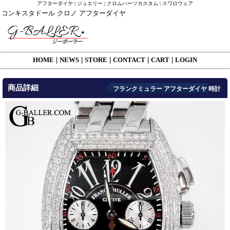
アフターダイヤ | ジュエリー | クロムハーツカスタム | スワロウェア
コンキスタドール クロノ アフターダイヤ
HOME
|
NEWS
|
STORE
|
CONTACT
|
CART
|
LOGIN
商品詳細
フランクミュラー アフターダイヤ 時計