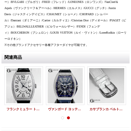
ー）/BVLGARI（ブルガリ）/FRED（フレッド）/LONEONES（ロンワンズ）/VanCleef＆
Arpels（ヴァンクリーフ＆アーぺル）/HERMES（エルメス）/GUCCI（グッチ）/Justin
Davis（ジャスティンデイビス）/CHAUMET（ショーメ）/CHOPARD（ショパー
ル）/Damiani（ダミアーニ）/Cartier（カルティエ）/Christian Dior（ディオール）/PIAGET（ピ
アジェ）/BILLWALLLEATHER（ビルウォールレザー）/FENDI（フェンデ
ィ）/BOUCHERON（ブシュロン）/LOUIS VUITTON（ルイ・ヴィトン）/LoreeRodkin（ローリ
ーロドキン）
※その他ブランドアクセサリー各種アフターダイヤが可能です。
関連商品
フランクミュラー トノーカーベックス 6850SC アフターダイヤ
ヴァンガード ヨッティング V45SCDT アフターダイヤ
カサブランカ ベルトバックル アフターダイヤ