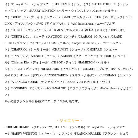
イ）/Tiffany＆Co．（ティファニー）/DUNAMIS（デュナミス）/PATEK PHILIPPE（パテッ
ク・フィリップ）/HARRY WINSTON（ハリー・ウィンストン）/Cartier（カルティ
エ）/BREITLING（ブライトリング）/BVLGARI（ブルガリ）/ICE TEK（アイステック）/ICE
LINK（アイスリンク）/IWC（アイダブルシ―）/AWI International（エーダブルア
イ）/ETENOIR（エテノワール）/HERMES（エルメス）/OMEGA（オメガ）/ORIS（オリ
ス）/CURTIS＆Co．（カーティス)/GUCCI（グッチ）/GRAHAM（グラハム）/GRAND
SEIKO（グランドセイコー）/CORUM（コルム）/Jaeger-LeCoultre（ジャガー・ルクル
ト）/CHARRIOL（シャリオール）/CHAUMET（ショーメ）/CHOPARD（ショパー
ル）/SINN（ジン）/ZENITH（ゼニス）/TAGHeuer（タグ・ホイヤー）/TUDOR（チュード
ル）/Christian Dior（ディオール）/TISSOT（ティソ）/HAMILTON（ハミルト
ン）/PIAGET（ピアジェ）/BLANCPAIN（ブランパン）/BREGUET（ブレゲ）/Bell＆Ross（ベ
ル＆ロス）/Poiray（ポアレ）/ULYSSENARDIN（ユリス・ナルダン）/JUNGHANS（ユンハン
ス）/A LANGE＆SOHNE（ランゲ＆ゾーネ）/LOUIS VUITTON（ルイ・ヴィト
ン）/LONGINES（ロンジン）/AQUANAUTIC（アクアノウティック）/GaGamilano（ガガミラ
ノ）
※その他ブランド時計各種アフターダイヤが可能です。
・ジュエリー・
CHROME HEARTS（クロムハーツ）/CHANEL（シャネル）/Tiffany＆Co．（ティファニ
ー）/HARRY WINSTON（ハリー・ウィンストン）/FRANCK MULLER（フランク・ミュラ