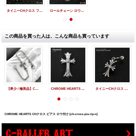
タイニーCHクロス フープイヤリング 歪み修理
ロールチェーン ロウ付け 修理加工
この商品を買った人は、こんな商品も買っています
【希少 / 極美品】CHROME HEARTS クロムハーツ タイニー CHクロス NEチェーン ブレスレット 8inch パヴェ ダイヤモンド ｜241101
CHROME HEARTS クロムハーツ ダブルCHクロス SM ペンダント パヴェダイヤモンド
タイニーCHクロス フープピアスダイヤ
CHROME HEARTS CHクロス ピアス ロウ付け
[ch-cross-pia-rip-n]