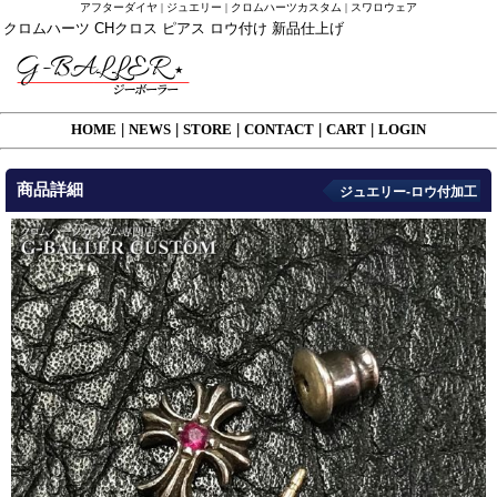
アフターダイヤ | ジュエリー | クロムハーツカスタム | スワロウェア
クロムハーツ CHクロス ピアス ロウ付け 新品仕上げ
HOME
|
NEWS
|
STORE
|
CONTACT
|
CART
|
LOGIN
商品詳細
ジュエリー-ロウ付加工