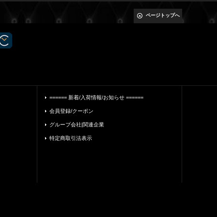
ページトップへ
====== 新着/入荷情報/お知らせ ======
会員登録/クーポン
グループ会社|関連企業
特定商取引法表示