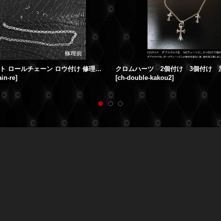
ダブルハート ロールチェーン ロウ付け 修理加工
in-re
]
[
ch-double-kakou2
]