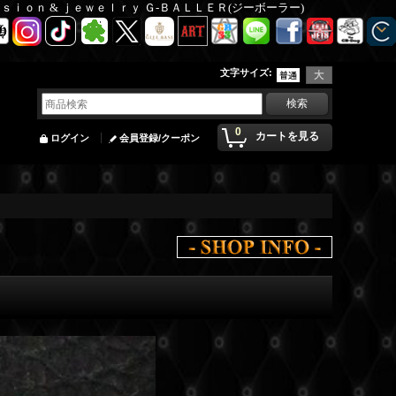
Ｆａｓｉｏｎ & ｊｅｗｅｌｒｙ Ｇ-ＢＡＬＬＥＲ(ジーボーラー)
文字サイズ
:
0
カートを見る
ログイン
会員登録/クーポン