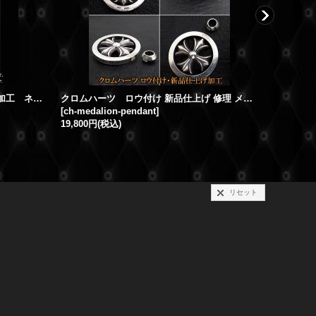
クロムハーツ 2個付け 3個付け 加工 ネックレス修理 加工，クロス
クロムハーツ ロウ付け 新品仕上げ 修理 メダリオン ペンダント
[
ch-medalion-pendant
]
[
ch-pierce
19,800円
(税込)
リセット