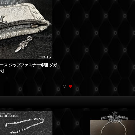
チェンジパース ジップファスナー修理 ダガー取付
re
]