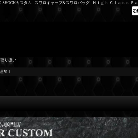
 G-SHOCKカスタム | スワロキャップ&スワロバッグ | Ｈｉｇｈ Ｃｌａｓｓ 
を取り扱い
修理加工