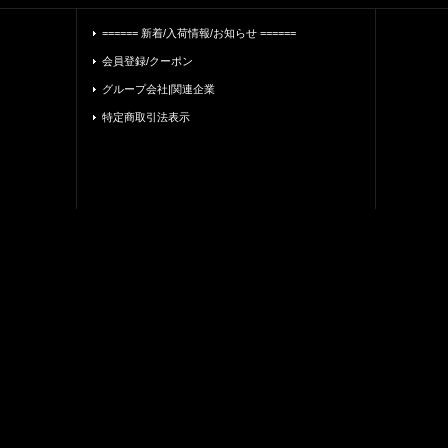
====== 新着/入荷情報/お知らせ ======
会員登録/クーポン
グループ会社|関連企業
特定商取引法表示