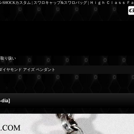
 G-SHOCKカスタム | スワロキャップ&スワロバッグ | Ｈｉｇｈ Ｃｌａｓｓ 
を取り扱い
ダイヤモンド アイズ ペンダント
-dia
]