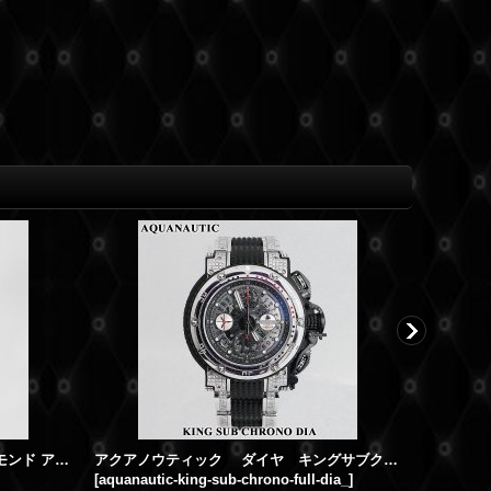
KCトノー スカルマスク フルダイヤモンド アフターダイヤ
アクアノウティック ダイヤ キングサブクロノ スカルトンI ダイヤモンド
[
aquanautic-king-sub-chrono-full-dia_
]
[
pt-dia-pe