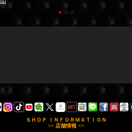
税込)
ＳＨＯＰ ＩＮＦＯＲＭＡＴＩＯＮ
>> 店舗情報 <<