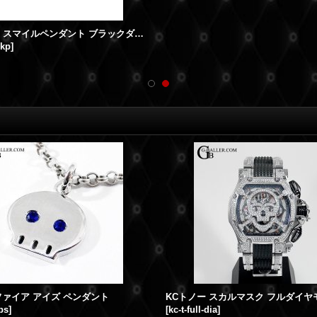
NICOSTAR スマイルペンダント ブラックダイヤ パヴェ
bkp
]
ファイア アイズ ペンダント
bs
]
[
kc-t-full-dia
]