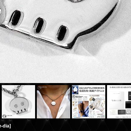
e-dia
]