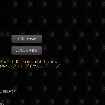
お問い合わせ
お気に入り登録
ｋｕｌｌ Ｄｉａｍｏｎｄ Ｅｙｅｓ
カルペンダント ダイヤモンド アイズ
ご用意可能
）
度)