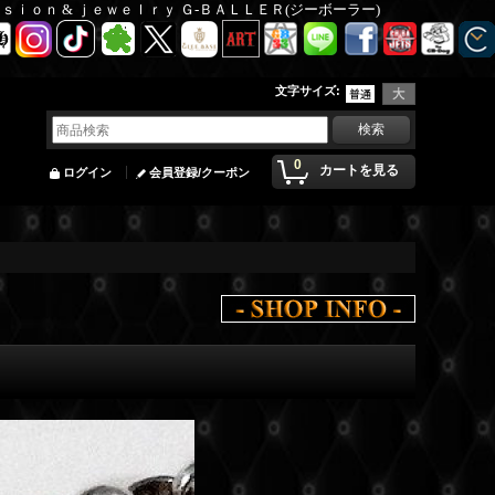
Ｆａｓｉｏｎ & ｊｅｗｅｌｒｙ Ｇ-ＢＡＬＬＥＲ(ジーボーラー)
文字サイズ
:
0
カートを見る
ログイン
会員登録/クーポン