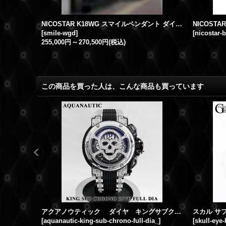
NICOSTAR K18YG スマイルペンダント ダイヤパヴェ
NICOSTAR K18WG スマイルペンダント ダイヤパヴェ
[
smile-wgd
]
[
nicostar-
255,000円
～
270,500円
(税込)
この商品を買った人は、こんな商品も買っています
アクアノウティック ダイヤ キングサブクロノ スケルトン フルダイヤモンド スカルマスク
スカル サ
[
aquanautic-king-sub-chrono-full-dia_
]
[
skull-eye-