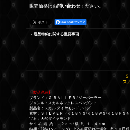
販売価格は
お問い合わせ
ください。
Facebookでシェア
返品特約に関する重要事項
Ｓ
ス
【製品詳細】
ブランド：Ｇ-ＢＡＬＬＥＲ / ジーボーラー
ジャンル：スカルネックレスペンダント
製品名：スカル ダイヤモンドアイズ
素材：ＳＩＬＶＥＲ（Ｋ１８ＹＧ/
Ｋ１８ＷＧ
/
Ｋ１８ＰＧも
宝石：天然ダイヤモンド
サイズ : 縦=約１．２ｃｍ / 横=約=１．４ｃｍ
納期：即納 (タイミングによる在庫切れの場合、約１０日程