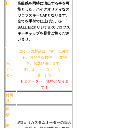
様
高級感を同時に演出する事を可
能とした、ハイクオリティなス
ワロフスキーCAPとなります。
全てを手付で仕上げた、G-
BALLERオリジナルスワロフス
キーキャップを是非ご覧くださ
いませ。
コチラの製品は、“9” 以外で
も、お好きな数字 一文字
No
を、お選び頂けます、
オー
（例 １ ・ ３・ ５・
ダー
９ ）等
セミオーダー 無料となりま
す！
付属
－
品
価
―
格
約3日（カスタムオーダーの場合
納