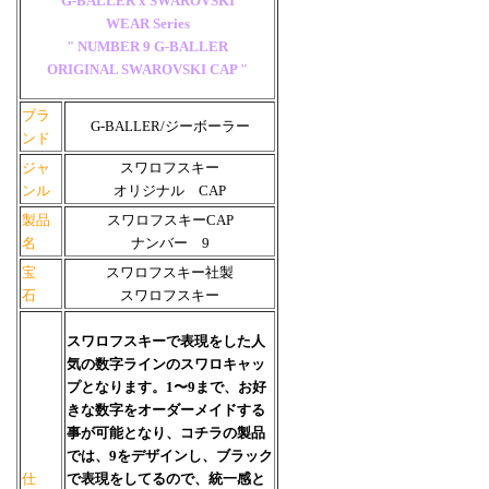
G-BALLER x SWAROVSKI
WEAR Series
" NUMBER 9 G-BALLER
ORIGINAL SWAROVSKI CAP "
ブラ
G-BALLER/ジーボーラー
ンド
ジャ
スワロフスキー
ンル
オリジナル CAP
製品
スワロフスキーCAP
名
ナンバー 9
宝
スワロフスキー社製
石
スワロフスキー
スワロフスキーで表現をした人
気の数字ラインのスワロキャッ
プとなります。1〜9まで、お好
きな数字をオーダーメイドする
事が可能となり、コチラの製品
では、9をデザインし、ブラック
仕
で表現をしてるので、統一感と