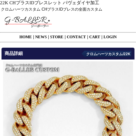
22K CHプラスIDブレスレット パヴェダイヤ加工
クロムハーツカスタム CHプラスIDブレスの全面カスタム
HOME
|
NEWS
|
STORE
|
CONTACT
|
CART
|
LOGIN
商品詳細
クロムハーツカスタム/22K