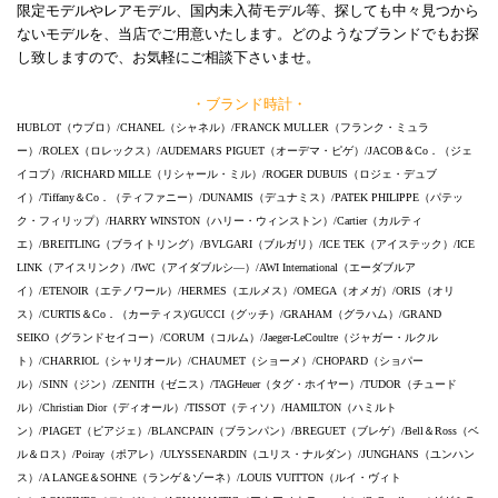
限定モデルやレアモデル、国内未入荷モデル等、探しても中々見つから
ないモデルを、当店でご用意いたします。どのようなブランドでもお探
し致しますので、お気軽にご相談下さいませ。
・ブランド時計・
HUBLOT（ウブロ）/CHANEL（シャネル）/FRANCK MULLER（フランク・ミュラ
ー）/ROLEX（ロレックス）/AUDEMARS PIGUET（オーデマ・ピゲ）/JACOB＆Co．（ジェ
イコブ）/RICHARD MILLE（リシャール・ミル）/ROGER DUBUIS（ロジェ・デュブ
イ）/Tiffany＆Co．（ティファニー）/DUNAMIS（デュナミス）/PATEK PHILIPPE（パテッ
ク・フィリップ）/HARRY WINSTON（ハリー・ウィンストン）/Cartier（カルティ
エ）/BREITLING（ブライトリング）/BVLGARI（ブルガリ）/ICE TEK（アイステック）/ICE
LINK（アイスリンク）/IWC（アイダブルシ―）/AWI International（エーダブルア
イ）/ETENOIR（エテノワール）/HERMES（エルメス）/OMEGA（オメガ）/ORIS（オリ
ス）/CURTIS＆Co．（カーティス)/GUCCI（グッチ）/GRAHAM（グラハム）/GRAND
SEIKO（グランドセイコー）/CORUM（コルム）/Jaeger-LeCoultre（ジャガー・ルクル
ト）/CHARRIOL（シャリオール）/CHAUMET（ショーメ）/CHOPARD（ショパー
ル）/SINN（ジン）/ZENITH（ゼニス）/TAGHeuer（タグ・ホイヤー）/TUDOR（チュード
ル）/Christian Dior（ディオール）/TISSOT（ティソ）/HAMILTON（ハミルト
ン）/PIAGET（ピアジェ）/BLANCPAIN（ブランパン）/BREGUET（ブレゲ）/Bell＆Ross（ベ
ル＆ロス）/Poiray（ポアレ）/ULYSSENARDIN（ユリス・ナルダン）/JUNGHANS（ユンハン
ス）/A LANGE＆SOHNE（ランゲ＆ゾーネ）/LOUIS VUITTON（ルイ・ヴィト