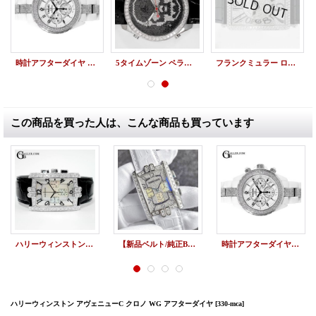
時計アフターダイヤ シャネル J12アフターダイヤ クロノ ベゼルダイヤ/ブレスダイヤ
5タイムゾーン ペラフィネスカル ダイヤ&ブラックダイヤ
フランクミュラー ロングアイランド 1200SC パヴェダイヤ
この商品を買った人は、こんな商品も買っています
ハリーウィンストン アヴェニューCクロノグラフ WG ダイヤモンド シェル盤
【新品ベルト/純正BOX】HARRY WINSTON ハリーウィンストン アヴェニューC クロノグラフ WG パヴェダイヤ 白 アリゲーターストラップ
時計アフターダイヤ シャネル J12アフターダイヤ クロノ ベゼルダイヤ/ブレスダイヤ
ハリーウィンストン アヴェニューC クロノ WG アフターダイヤ
[330-mca]