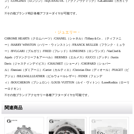
ン）/LONGINES（ロンジン）/AQUANAUTIC（アクアノウティック）/GaGamilano（ガガミラ
ノ）
※その他ブランド時計各種アフターダイヤが可能です。
・ジュエリー・
CHROME HEARTS（クロムハーツ）/CHANEL（シャネル）/Tiffany＆Co．（ティファニ
ー）/HARRY WINSTON（ハリー・ウィンストン）/FRANCK MULLER（フランク・ミュラ
ー）/BVLGARI（ブルガリ）/FRED（フレッド）/LONEONES（ロンワンズ）/VanCleef＆
Arpels（ヴァンクリーフ＆アーぺル）/HERMES（エルメス）/GUCCI（グッチ）/Justin
Davis（ジャスティンデイビス）/CHAUMET（ショーメ）/CHOPARD（ショパー
ル）/Damiani（ダミアーニ）/Cartier（カルティエ）/Christian Dior（ディオール）/PIAGET（ピ
アジェ）/BILLWALLLEATHER（ビルウォールレザー）/FENDI（フェンデ
ィ）/BOUCHERON（ブシュロン）/LOUIS VUITTON（ルイ・ヴィトン）/LoreeRodkin（ローリ
ーロドキン）
※その他ブランドアクセサリー各種アフターダイヤが可能です。
関連商品