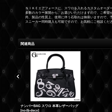
ＮＩＫＥエアフォースに、スワロを入れるカスタムオーダ
多数のカラー展開から、お選びいただけますので、ご希望
尚、製品の性質上、使用に伴う石取れは御座いますので、
スニーカー同時購入も可能ですので、お気軽にご相談くだ
関連商品
ー 漢字
ナンバーBAG スワロ 本革レザーバッグ
[
no-lb-deco
]