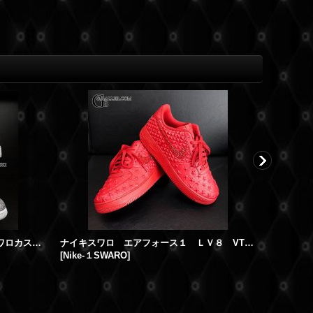
ナイキスワロ エアジョーダン スワロカスタム
ナイキスワロ エアフォース１ ＬＶ８ VT スワロカスタム
[
Nike-１SWARO
]
[
nike-air-