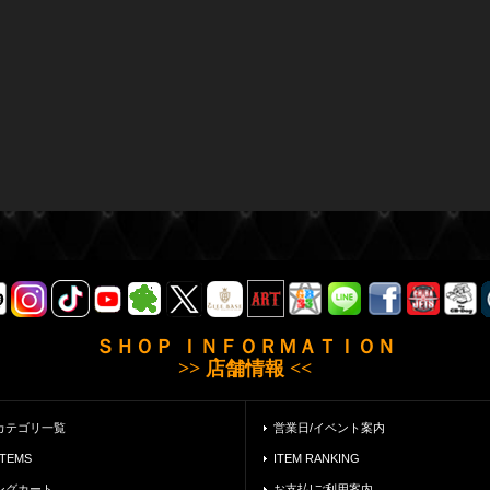
ＳＨＯＰ ＩＮＦＯＲＭＡＴＩＯＮ
>> 店舗情報 <<
カテゴリ一覧
営業日/イベント案内
ITEMS
ITEM RANKING
ングカート
お支払|ご利用案内