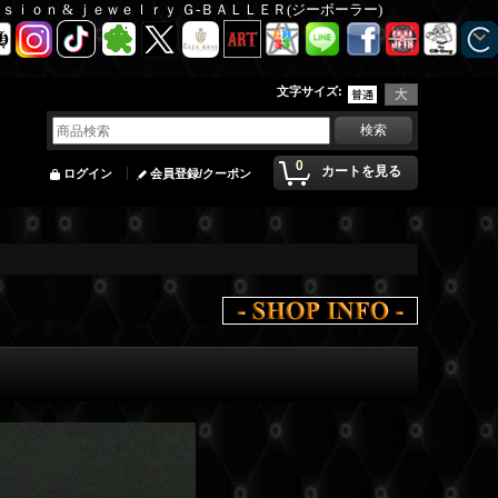
Ｆａｓｉｏｎ & ｊｅｗｅｌｒｙ Ｇ-ＢＡＬＬＥＲ(ジーボーラー)
文字サイズ
:
0
カートを見る
ログイン
会員登録/クーポン