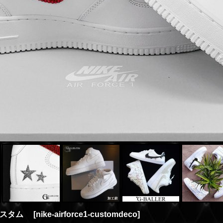
カスタム
[
nike-airforce1-customdeco
]