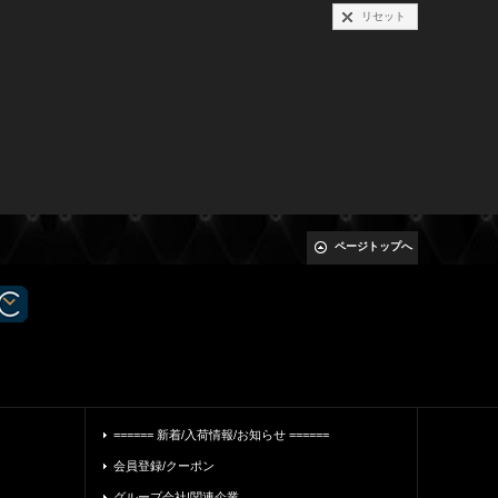
リセット
ページトップへ
====== 新着/入荷情報/お知らせ ======
会員登録/クーポン
グループ会社|関連企業