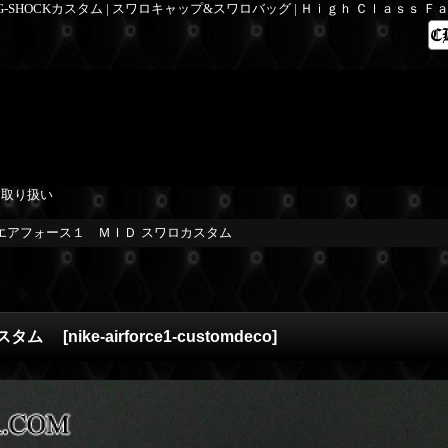
 G-SHOCKカスタム | スワロキャップ&スワロバッグ | Ｈｉｇｈ Ｃｌａｓｓ 
を取り扱い
エアフォース１ ＭＩＤ スワロカスタム
カスタム
[
nike-airforce1-customdeco
]