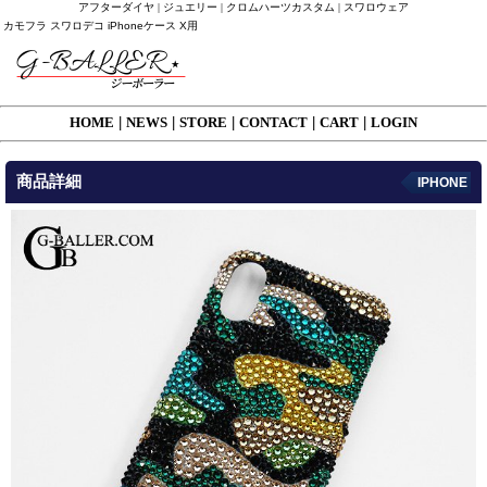
アフターダイヤ | ジュエリー | クロムハーツカスタム | スワロウェア
カモフラ スワロデコ iPhoneケース X用
HOME
|
NEWS
|
STORE
|
CONTACT
|
CART
|
LOGIN
商品詳細
IPHONE