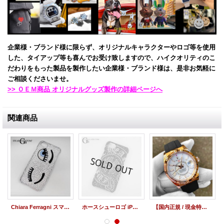
企業様・ブランド様に限らず、オリジナルキャラクターやロゴ等を使用
した、タイアップ等も喜んでお受け致しますので、ハイクオリティのこ
だわりをもった製品を製作したい企業様・ブランド様は、是非お気軽に
ご相談くださいませ。
>> ＯＥＭ商品 オリジナルグッズ製作の詳細ページへ
関連商品
Chiara Ferragni スマホケース デコオーダー
ホースシューロゴ iPhoneケース スワロフスキー
【国内正規 / 現金特価 / 最安 / 新品未使用】ロレックス スカイドゥエラー 326235 エバーローズゴールド ホワイトダイヤル 新ギャラ 付属完備