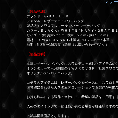
レザー
【製品詳細】
ブランド：Ｇ-ＢＡＬＬＥＲ
ジャンル：レザーデコ / スワロバッグ
製品名：スワロフスキー ナンバー レザーバッグ
カラー：ＢＬＡＣＫ /
ＷＨＩＴＥ /
ＮＡＶＹ / ＧＲＡＹ ＢＥ
サイズ ： (約)縦=２7ｃｍ / 横=３５ｃｍ / 厚=１5ｃｍ）
素材 ： ＳＷＡＲＯＶＳＫＩ社製スワロフスキー / 本革
納期：約2週〜3週程度（詳細はお問い合わせ下さい）
【製品説明】
本革レザーハンドバッグにスワロデコを施したアイテムの
ミランダカーでもお馴染のＳＷＡＲＯＶＳＫＩ社製スワロ
オリジナルスワロデコバッグ。
コチラのアイテムは、レザーバッグをベースに、スワロを
御希望に合わせたカスタムデコレーションでも製作が可能
お持ち込みによる製作・当社にてご希望の製品をご用意する
入荷のタイミングで一部仕様が異なる場合が御座いますの
・雑誌掲載商品となります。