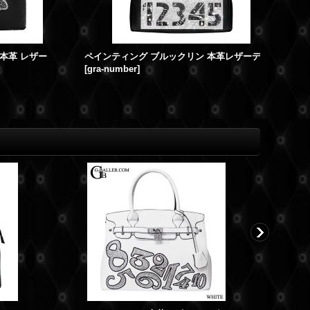
ッグ
No,オーダー☆ Starスタッズ スワロキャップ
スマイル 
[
no-star-ct-cap
]
[
smile-ba
16,280円
～
19,800円
(税込)