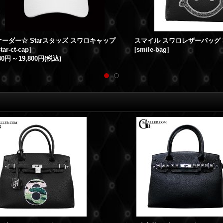
 スワロフスキー iPhoneケース
ナンバーBAG スワロ 本革レザーバ
iphonecase
]
[
no-lb-deco
]