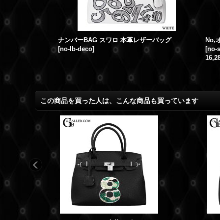
スワロデコ カデナ 本革レザーバッグ
Number
[
kadena_swbag
]
[
no-deco-
この商品を買った人は、こんな商品も買っています