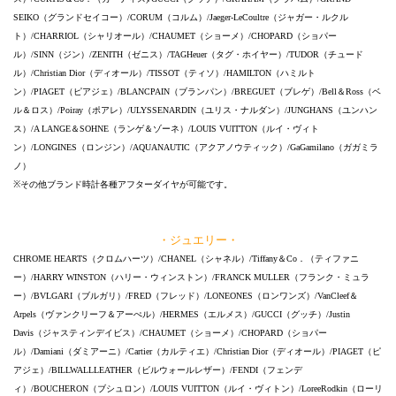
SEIKO（グランドセイコー）/CORUM（コルム）/Jaeger-LeCoultre（ジャガー・ルクル
ト）/CHARRIOL（シャリオール）/CHAUMET（ショーメ）/CHOPARD（ショパー
ル）/SINN（ジン）/ZENITH（ゼニス）/TAGHeuer（タグ・ホイヤー）/TUDOR（チュード
ル）/Christian Dior（ディオール）/TISSOT（ティソ）/HAMILTON（ハミルト
ン）/PIAGET（ピアジェ）/BLANCPAIN（ブランパン）/BREGUET（ブレゲ）/Bell＆Ross（ベ
ル＆ロス）/Poiray（ポアレ）/ULYSSENARDIN（ユリス・ナルダン）/JUNGHANS（ユンハン
ス）/A LANGE＆SOHNE（ランゲ＆ゾーネ）/LOUIS VUITTON（ルイ・ヴィト
ン）/LONGINES（ロンジン）/AQUANAUTIC（アクアノウティック）/GaGamilano（ガガミラ
ノ）
※その他ブランド時計各種アフターダイヤが可能です。
・ジュエリー・
CHROME HEARTS（クロムハーツ）/CHANEL（シャネル）/Tiffany＆Co．（ティファニ
ー）/HARRY WINSTON（ハリー・ウィンストン）/FRANCK MULLER（フランク・ミュラ
ー）/BVLGARI（ブルガリ）/FRED（フレッド）/LONEONES（ロンワンズ）/VanCleef＆
Arpels（ヴァンクリーフ＆アーぺル）/HERMES（エルメス）/GUCCI（グッチ）/Justin
Davis（ジャスティンデイビス）/CHAUMET（ショーメ）/CHOPARD（ショパー
ル）/Damiani（ダミアーニ）/Cartier（カルティエ）/Christian Dior（ディオール）/PIAGET（ピ
アジェ）/BILLWALLLEATHER（ビルウォールレザー）/FENDI（フェンデ
ィ）/BOUCHERON（ブシュロン）/LOUIS VUITTON（ルイ・ヴィトン）/LoreeRodkin（ローリ