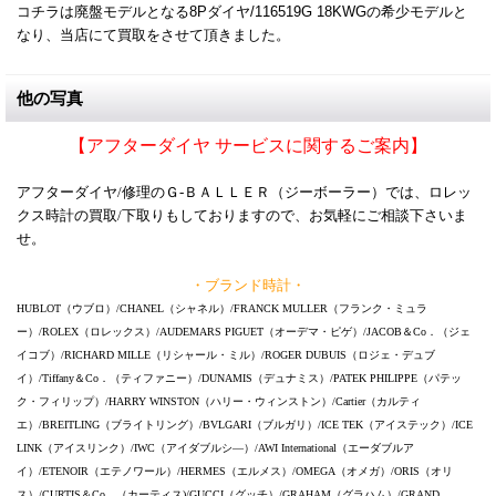
コチラは廃盤モデルとなる8Pダイヤ/116519G 18KWGの希少モデルと
なり、当店にて買取をさせて頂きました。
他の写真
【アフターダイヤ サービスに関するご案内】
アフターダイヤ/修理のＧ-ＢＡＬＬＥＲ（ジーボーラー）では、ロレッ
クス時計の買取/下取りもしておりますので、お気軽にご相談下さいま
せ。
・ブランド時計・
HUBLOT（ウブロ）/CHANEL（シャネル）/FRANCK MULLER（フランク・ミュラ
ー）/ROLEX（ロレックス）/AUDEMARS PIGUET（オーデマ・ピゲ）/JACOB＆Co．（ジェ
イコブ）/RICHARD MILLE（リシャール・ミル）/ROGER DUBUIS（ロジェ・デュブ
イ）/Tiffany＆Co．（ティファニー）/DUNAMIS（デュナミス）/PATEK PHILIPPE（パテッ
ク・フィリップ）/HARRY WINSTON（ハリー・ウィンストン）/Cartier（カルティ
エ）/BREITLING（ブライトリング）/BVLGARI（ブルガリ）/ICE TEK（アイステック）/ICE
LINK（アイスリンク）/IWC（アイダブルシ―）/AWI International（エーダブルア
イ）/ETENOIR（エテノワール）/HERMES（エルメス）/OMEGA（オメガ）/ORIS（オリ
ス）/CURTIS＆Co．（カーティス)/GUCCI（グッチ）/GRAHAM（グラハム）/GRAND