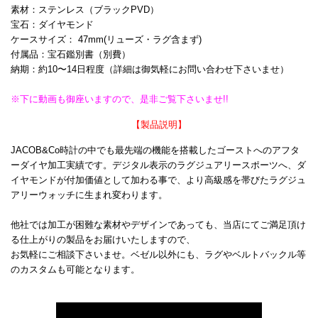
素材：ステンレス（ブラックPVD）
宝石：ダイヤモンド
ケースサイズ： 47mm(リューズ・ラグ含まず)
付属品：宝石鑑別書（別費）
納期：約10〜14日程度（詳細は御気軽にお問い合わせ下さいませ）
※下に動画も御座いますので、是非ご覧下さいませ!!
【製品説明】
JACOB&Co時計の中でも最先端の機能を搭載したゴーストへのアフタ
ーダイヤ加工実績です。デジタル表示のラグジュアリースポーツへ、ダ
イヤモンドが付加価値として加わる事で、より高級感を帯びたラグジュ
アリーウォッチに生まれ変わります。
他社では加工が困難な素材やデザインであっても、当店にてご満足頂け
る仕上がりの製品をお届けいたしますので、
お気軽にご相談下さいませ。ベゼル以外にも、ラグやベルトバックル等
のカスタムも可能となります。