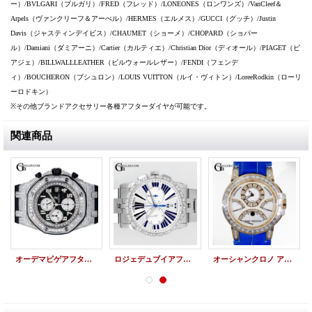
ー）/BVLGARI（ブルガリ）/FRED（フレッド）/LONEONES（ロンワンズ）/VanCleef＆
Arpels（ヴァンクリーフ＆アーぺル）/HERMES（エルメス）/GUCCI（グッチ）/Justin
Davis（ジャスティンデイビス）/CHAUMET（ショーメ）/CHOPARD（ショパー
ル）/Damiani（ダミアーニ）/Cartier（カルティエ）/Christian Dior（ディオール）/PIAGET（ピ
アジェ）/BILLWALLLEATHER（ビルウォールレザー）/FENDI（フェンデ
ィ）/BOUCHERON（ブシュロン）/LOUIS VUITTON（ルイ・ヴィトン）/LoreeRodkin（ローリ
ーロドキン）
※その他ブランドアクセサリー各種アフターダイヤが可能です。
関連商品
オーデマピゲアフターダイヤ ロイヤルオーク パヴェダイヤモンド
ロジェデュブイアフターダイヤ | エクスカリバー42 マイクロローター クロノグラフ
オーシャンクロノ アフターダイヤ HARRY WINSTON バケットダイヤ加工