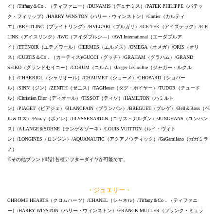
イ）/Tiffany＆Co．（ティファニー）/DUNAMIS（デュナミス）/PATEK PHILIPPE（パテッ
ク・フィリップ）/HARRY WINSTON（ハリー・ウィンストン）/Cartier（カルティ
エ）/BREITLING（ブライトリング）/BVLGARI（ブルガリ）/ICE TEK（アイステック）/ICE
LINK（アイスリンク）/IWC（アイダブルシ―）/AWI International（エーダブルア
イ）/ETENOIR（エテノワール）/HERMES（エルメス）/OMEGA（オメガ）/ORIS（オリ
ス）/CURTIS＆Co．（カーティス)/GUCCI（グッチ）/GRAHAM（グラハム）/GRAND
SEIKO（グランドセイコー）/CORUM（コルム）/Jaeger-LeCoultre（ジャガー・ルクル
ト）/CHARRIOL（シャリオール）/CHAUMET（ショーメ）/CHOPARD（ショパー
ル）/SINN（ジン）/ZENITH（ゼニス）/TAGHeuer（タグ・ホイヤー）/TUDOR（チュード
ル）/Christian Dior（ディオール）/TISSOT（ティソ）/HAMILTON（ハミルト
ン）/PIAGET（ピアジェ）/BLANCPAIN（ブランパン）/BREGUET（ブレゲ）/Bell＆Ross（ベ
ル＆ロス）/Poiray（ポアレ）/ULYSSENARDIN（ユリス・ナルダン）/JUNGHANS（ユンハン
ス）/A LANGE＆SOHNE（ランゲ＆ゾーネ）/LOUIS VUITTON（ルイ・ヴィト
ン）/LONGINES（ロンジン）/AQUANAUTIC（アクアノウティック）/GaGamilano（ガガミラ
ノ）
※その他ブランド時計各種アフターダイヤが可能です。
・ジュエリー・
CHROME HEARTS（クロムハーツ）/CHANEL（シャネル）/Tiffany＆Co．（ティファニ
ー）/HARRY WINSTON（ハリー・ウィンストン）/FRANCK MULLER（フランク・ミュラ