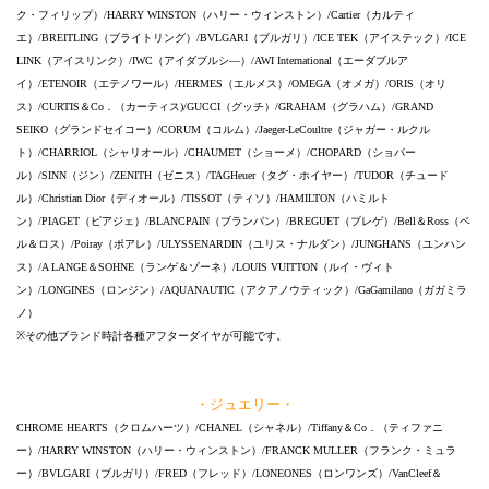
ク・フィリップ）/HARRY WINSTON（ハリー・ウィンストン）/Cartier（カルティ
エ）/BREITLING（ブライトリング）/BVLGARI（ブルガリ）/ICE TEK（アイステック）/ICE
LINK（アイスリンク）/IWC（アイダブルシ―）/AWI International（エーダブルア
イ）/ETENOIR（エテノワール）/HERMES（エルメス）/OMEGA（オメガ）/ORIS（オリ
ス）/CURTIS＆Co．（カーティス)/GUCCI（グッチ）/GRAHAM（グラハム）/GRAND
SEIKO（グランドセイコー）/CORUM（コルム）/Jaeger-LeCoultre（ジャガー・ルクル
ト）/CHARRIOL（シャリオール）/CHAUMET（ショーメ）/CHOPARD（ショパー
ル）/SINN（ジン）/ZENITH（ゼニス）/TAGHeuer（タグ・ホイヤー）/TUDOR（チュード
ル）/Christian Dior（ディオール）/TISSOT（ティソ）/HAMILTON（ハミルト
ン）/PIAGET（ピアジェ）/BLANCPAIN（ブランパン）/BREGUET（ブレゲ）/Bell＆Ross（ベ
ル＆ロス）/Poiray（ポアレ）/ULYSSENARDIN（ユリス・ナルダン）/JUNGHANS（ユンハン
ス）/A LANGE＆SOHNE（ランゲ＆ゾーネ）/LOUIS VUITTON（ルイ・ヴィト
ン）/LONGINES（ロンジン）/AQUANAUTIC（アクアノウティック）/GaGamilano（ガガミラ
ノ）
※その他ブランド時計各種アフターダイヤが可能です。
・ジュエリー・
CHROME HEARTS（クロムハーツ）/CHANEL（シャネル）/Tiffany＆Co．（ティファニ
ー）/HARRY WINSTON（ハリー・ウィンストン）/FRANCK MULLER（フランク・ミュラ
ー）/BVLGARI（ブルガリ）/FRED（フレッド）/LONEONES（ロンワンズ）/VanCleef＆