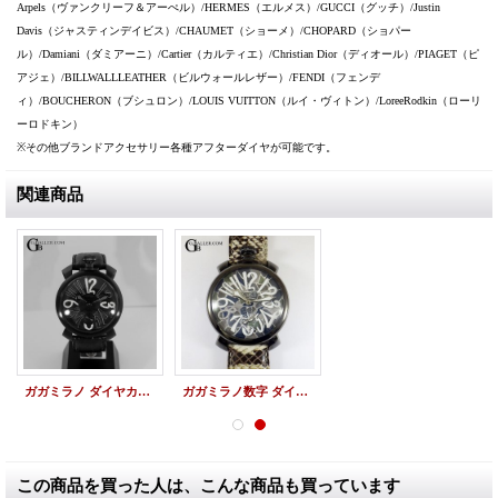
Arpels（ヴァンクリーフ＆アーぺル）/HERMES（エルメス）/GUCCI（グッチ）/Justin
Davis（ジャスティンデイビス）/CHAUMET（ショーメ）/CHOPARD（ショパー
ル）/Damiani（ダミアーニ）/Cartier（カルティエ）/Christian Dior（ディオール）/PIAGET（ピ
アジェ）/BILLWALLLEATHER（ビルウォールレザー）/FENDI（フェンデ
ィ）/BOUCHERON（ブシュロン）/LOUIS VUITTON（ルイ・ヴィトン）/LoreeRodkin（ローリ
ーロドキン）
※その他ブランドアクセサリー各種アフターダイヤが可能です。
関連商品
ガガミラノ ダイヤカスタム 数字 マヌアーレ 5012 アフターダイヤ
ガガミラノ数字 ダイヤカスタム 文字盤 アフターダイヤ
この商品を買った人は、こんな商品も買っています