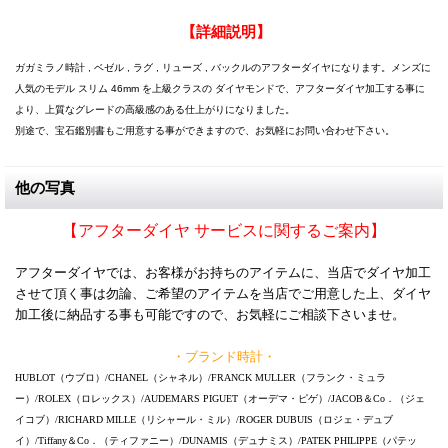
【詳細説明】
ガガミラノ時計 , ベゼル , ラグ , リューズ , バックルのアフターダイヤになります。メンズに
人気のモデル スリム 46mm を上級クラスの ダイヤモンドで、アフターダイヤ加工する事に
より、上質なグレードの高級感のある仕上がりになりました。
別途で、宝石鑑別書もご用意する事ができますので、お気軽にお問い合わせ下さい。
他の写真
【アフターダイヤ サービスに関するご案内】
アフターダイヤでは、お客様がお持ちのアイテムに、当店でダイヤ加工
させて頂く事は勿論、ご希望のアイテムを当店でご用意した上、ダイヤ
加工後に納品する事も可能ですので、お気軽にご相談下さいませ。
・ブランド時計・
HUBLOT（ウブロ）/CHANEL（シャネル）/FRANCK MULLER（フランク・ミュラ
ー）/ROLEX（ロレックス）/AUDEMARS PIGUET（オーデマ・ピゲ）/JACOB＆Co．（ジェ
イコブ）/RICHARD MILLE（リシャール・ミル）/ROGER DUBUIS（ロジェ・デュブ
イ）/Tiffany＆Co．（ティファニー）/DUNAMIS（デュナミス）/PATEK PHILIPPE（パテッ