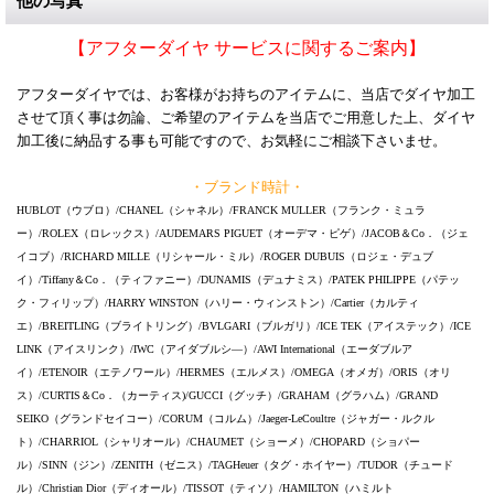
他の写真
【アフターダイヤ サービスに関するご案内】
アフターダイヤでは、お客様がお持ちのアイテムに、当店でダイヤ加工
させて頂く事は勿論、ご希望のアイテムを当店でご用意した上、ダイヤ
加工後に納品する事も可能ですので、お気軽にご相談下さいませ。
・ブランド時計・
HUBLOT（ウブロ）/CHANEL（シャネル）/FRANCK MULLER（フランク・ミュラ
ー）/ROLEX（ロレックス）/AUDEMARS PIGUET（オーデマ・ピゲ）/JACOB＆Co．（ジェ
イコブ）/RICHARD MILLE（リシャール・ミル）/ROGER DUBUIS（ロジェ・デュブ
イ）/Tiffany＆Co．（ティファニー）/DUNAMIS（デュナミス）/PATEK PHILIPPE（パテッ
ク・フィリップ）/HARRY WINSTON（ハリー・ウィンストン）/Cartier（カルティ
エ）/BREITLING（ブライトリング）/BVLGARI（ブルガリ）/ICE TEK（アイステック）/ICE
LINK（アイスリンク）/IWC（アイダブルシ―）/AWI International（エーダブルア
イ）/ETENOIR（エテノワール）/HERMES（エルメス）/OMEGA（オメガ）/ORIS（オリ
ス）/CURTIS＆Co．（カーティス)/GUCCI（グッチ）/GRAHAM（グラハム）/GRAND
SEIKO（グランドセイコー）/CORUM（コルム）/Jaeger-LeCoultre（ジャガー・ルクル
ト）/CHARRIOL（シャリオール）/CHAUMET（ショーメ）/CHOPARD（ショパー
ル）/SINN（ジン）/ZENITH（ゼニス）/TAGHeuer（タグ・ホイヤー）/TUDOR（チュード
ル）/Christian Dior（ディオール）/TISSOT（ティソ）/HAMILTON（ハミルト