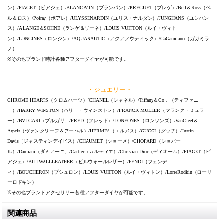
ン）/PIAGET（ピアジェ）/BLANCPAIN（ブランパン）/BREGUET（ブレゲ）/Bell＆Ross（ベ
ル＆ロス）/Poiray（ポアレ）/ULYSSENARDIN（ユリス・ナルダン）/JUNGHANS（ユンハン
ス）/A LANGE＆SOHNE（ランゲ＆ゾーネ）/LOUIS VUITTON（ルイ・ヴィト
ン）/LONGINES（ロンジン）/AQUANAUTIC（アクアノウティック）/GaGamilano（ガガミラ
ノ）
※その他ブランド時計各種アフターダイヤが可能です。
・ジュエリー・
CHROME HEARTS（クロムハーツ）/CHANEL（シャネル）/Tiffany＆Co．（ティファニ
ー）/HARRY WINSTON（ハリー・ウィンストン）/FRANCK MULLER（フランク・ミュラ
ー）/BVLGARI（ブルガリ）/FRED（フレッド）/LONEONES（ロンワンズ）/VanCleef＆
Arpels（ヴァンクリーフ＆アーぺル）/HERMES（エルメス）/GUCCI（グッチ）/Justin
Davis（ジャスティンデイビス）/CHAUMET（ショーメ）/CHOPARD（ショパー
ル）/Damiani（ダミアーニ）/Cartier（カルティエ）/Christian Dior（ディオール）/PIAGET（ピ
アジェ）/BILLWALLLEATHER（ビルウォールレザー）/FENDI（フェンデ
ィ）/BOUCHERON（ブシュロン）/LOUIS VUITTON（ルイ・ヴィトン）/LoreeRodkin（ローリ
ーロドキン）
※その他ブランドアクセサリー各種アフターダイヤが可能です。
関連商品