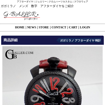
アフターダイヤ | ジュエリー | クロムハーツカスタム | スワロウェア
ガガミラノ メンズ 数字 アフターダイヤをご紹介
HOME
|
NEWS
|
STORE
|
CONTACT
|
CART
|
LOGIN
商品詳細
ガガミラノ アフターダイヤ 時計