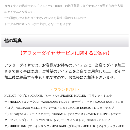
ガガミラノの代表モデル「マヌアーレ 48mm」の数字部分にダイヤモンドが留められた人気
のアイテムとなります。
一つ飛ばしで入れたダイヤがバランスも非常に取れているので、
トータル的にオシャレな仕上がりとなっております。
他の写真
【アフターダイヤ サービスに関するご案内】
アフターダイヤでは、お客様がお持ちのアイテムに、当店でダイヤ加工
させて頂く事は勿論、ご希望のアイテムを当店でご用意した上、ダイヤ
加工後に納品する事も可能ですので、お気軽にご相談下さいませ。
・ブランド時計・
HUBLOT（ウブロ）/CHANEL（シャネル）/FRANCK MULLER（フランク・ミュラ
ー）/ROLEX（ロレックス）/AUDEMARS PIGUET（オーデマ・ピゲ）/JACOB＆Co．（ジェ
イコブ）/RICHARD MILLE（リシャール・ミル）/ROGER DUBUIS（ロジェ・デュブ
イ）/Tiffany＆Co．（ティファニー）/DUNAMIS（デュナミス）/PATEK PHILIPPE（パテッ
ク・フィリップ）/HARRY WINSTON（ハリー・ウィンストン）/Cartier（カルティ
エ）/BREITLING（ブライトリング）/BVLGARI（ブルガリ）/ICE TEK（アイステック）/ICE