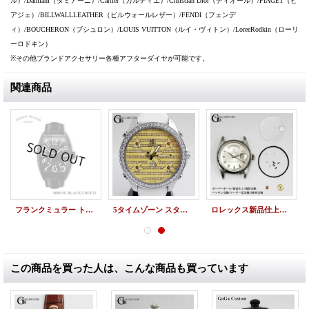
ル）/Damiani（ダミアーニ）/Cartier（カルティエ）/Christian Dior（ディオール）/PIAGET（ピ
アジェ）/BILLWALLLEATHER（ビルウォールレザー）/FENDI（フェンデ
ィ）/BOUCHERON（ブシュロン）/LOUIS VUITTON（ルイ・ヴィトン）/LoreeRodkin（ローリ
ーロドキン）
※その他ブランドアクセサリー各種アフターダイヤが可能です。
関連商品
フランクミュラー トノウカーベックス ブラッククロコ 8880SC BLK CRO
5タイムゾーン スターダイヤル アフターダイヤ JACOB&COカスタム
ロレックス新品仕上げ デイデイト 36mm 1803 18KWG ケース磨き加工
この商品を買った人は、こんな商品も買っています