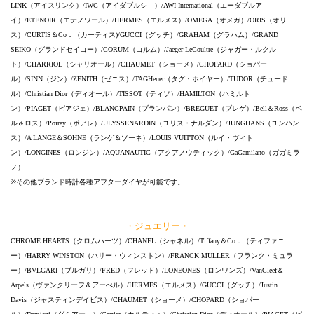
LINK（アイスリンク）/IWC（アイダブルシ―）/AWI International（エーダブルア
イ）/ETENOIR（エテノワール）/HERMES（エルメス）/OMEGA（オメガ）/ORIS（オリ
ス）/CURTIS＆Co．（カーティス)/GUCCI（グッチ）/GRAHAM（グラハム）/GRAND
SEIKO（グランドセイコー）/CORUM（コルム）/Jaeger-LeCoultre（ジャガー・ルクル
ト）/CHARRIOL（シャリオール）/CHAUMET（ショーメ）/CHOPARD（ショパー
ル）/SINN（ジン）/ZENITH（ゼニス）/TAGHeuer（タグ・ホイヤー）/TUDOR（チュード
ル）/Christian Dior（ディオール）/TISSOT（ティソ）/HAMILTON（ハミルト
ン）/PIAGET（ピアジェ）/BLANCPAIN（ブランパン）/BREGUET（ブレゲ）/Bell＆Ross（ベ
ル＆ロス）/Poiray（ポアレ）/ULYSSENARDIN（ユリス・ナルダン）/JUNGHANS（ユンハン
ス）/A LANGE＆SOHNE（ランゲ＆ゾーネ）/LOUIS VUITTON（ルイ・ヴィト
ン）/LONGINES（ロンジン）/AQUANAUTIC（アクアノウティック）/GaGamilano（ガガミラ
ノ）
※その他ブランド時計各種アフターダイヤが可能です。
・ジュエリー・
CHROME HEARTS（クロムハーツ）/CHANEL（シャネル）/Tiffany＆Co．（ティファニ
ー）/HARRY WINSTON（ハリー・ウィンストン）/FRANCK MULLER（フランク・ミュラ
ー）/BVLGARI（ブルガリ）/FRED（フレッド）/LONEONES（ロンワンズ）/VanCleef＆
Arpels（ヴァンクリーフ＆アーぺル）/HERMES（エルメス）/GUCCI（グッチ）/Justin
Davis（ジャスティンデイビス）/CHAUMET（ショーメ）/CHOPARD（ショパー